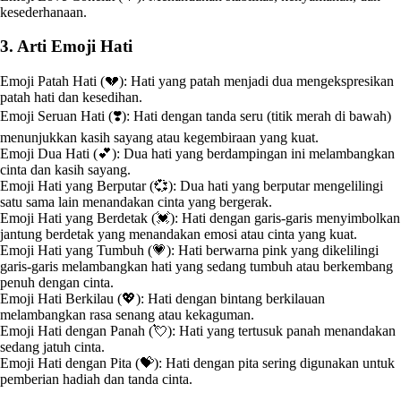
kesederhanaan.
3. Arti Emoji Hati
Emoji Patah Hati (💔): Hati yang patah menjadi dua mengekspresikan
patah hati dan kesedihan.
Emoji Seruan Hati (❣️): Hati dengan tanda seru (titik merah di bawah)
menunjukkan kasih sayang atau kegembiraan yang kuat.
Emoji Dua Hati (💕): Dua hati yang berdampingan ini melambangkan
cinta dan kasih sayang.
Emoji Hati yang Berputar (💞): Dua hati yang berputar mengelilingi
satu sama lain menandakan cinta yang bergerak.
Emoji Hati yang Berdetak (💓): Hati dengan garis-garis menyimbolkan
jantung berdetak yang menandakan emosi atau cinta yang kuat.
Emoji Hati yang Tumbuh (💗): Hati berwarna pink yang dikelilingi
garis-garis melambangkan hati yang sedang tumbuh atau berkembang
penuh dengan cinta.
Emoji Hati Berkilau (💖): Hati dengan bintang berkilauan
melambangkan rasa senang atau kekaguman.
Emoji Hati dengan Panah (💘): Hati yang tertusuk panah menandakan
sedang jatuh cinta.
Emoji Hati dengan Pita (💝): Hati dengan pita sering digunakan untuk
pemberian hadiah dan tanda cinta.