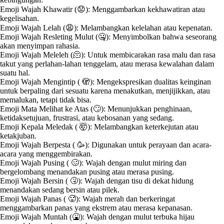
Emoji Wajah Khawatir (😟): Menggambarkan kekhawatiran atau
kegelisahan.
Emoji Wajah Lelah (😩): Melambangkan kelelahan atau kepenatan.
Emoji Wajah Resleting Mulut (🤐): Menyimbolkan bahwa seseorang
akan menyimpan rahasia.
Emoji Wajah Meleleh (🫠): Untuk membicarakan rasa malu dan rasa
takut yang perlahan-lahan tenggelam, atau merasa kewalahan dalam
suatu hal.
Emoji Wajah Mengintip ( 🫣): Mengekspresikan dualitas keinginan
untuk berpaling dari sesuatu karena menakutkan, menjijikkan, atau
memalukan, tetapi tidak bisa.
Emoji Mata Melihat ke Atas (🙄): Menunjukkan penghinaan,
ketidaksetujuan, frustrasi, atau kebosanan yang sedang.
Emoji Kepala Meledak ( 🤯): Melambangkan keterkejutan atau
ketakjuban.
Emoji Wajah Berpesta ( 🥳): Digunakan untuk perayaan dan acara-
acara yang menggembirakan.
Emoji Wajah Pusing ( 🥴): Wajah dengan mulut miring dan
bergelombang menandakan pusing atau merasa pusing.
Emoji Wajah Bersin ( 🤧): Wajah dengan tisu di dekat hidung
menandakan sedang bersin atau pilek.
Emoji Wajah Panas ( 🥵): Wajah merah dan berkeringat
menggambarkan panas yang ekstrem atau merasa kepanasan.
Emoji Wajah Muntah (🤮): Wajah dengan mulut terbuka hijau