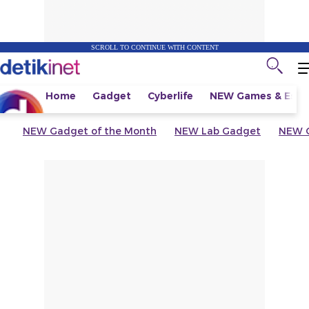
SCROLL TO CONTINUE WITH CONTENT
Home
Gadget
Cyberlife
NEW
Games & Espo
NEW
Gadget of the Month
NEW
Lab Gadget
NEW
G