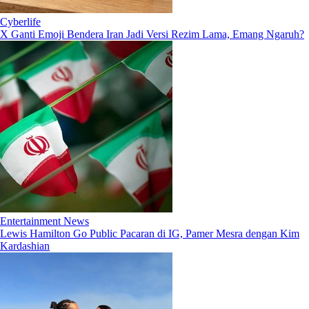
Cyberlife
X Ganti Emoji Bendera Iran Jadi Versi Rezim Lama, Emang Ngaruh?
Entertainment News
Lewis Hamilton Go Public Pacaran di IG, Pamer Mesra dengan Kim
Kardashian