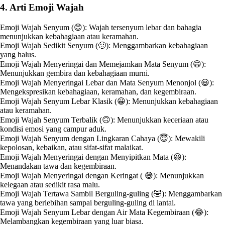
4. Arti Emoji Wajah
Emoji Wajah Senyum (😊): Wajah tersenyum lebar dan bahagia
menunjukkan kebahagiaan atau keramahan.
Emoji Wajah Sedikit Senyum (🙂): Menggambarkan kebahagiaan
yang halus.
Emoji Wajah Menyeringai dan Memejamkan Mata Senyum (😄):
Menunjukkan gembira dan kebahagiaan murni.
Emoji Wajah Menyeringai Lebar dan Mata Senyum Menonjol (😃):
Mengekspresikan kebahagiaan, keramahan, dan kegembiraan.
Emoji Wajah Senyum Lebar Klasik (😀): Menunjukkan kebahagiaan
atau keramahan.
Emoji Wajah Senyum Terbalik (🙃): Menunjukkan keceriaan atau
kondisi emosi yang campur aduk.
Emoji Wajah Senyum dengan Lingkaran Cahaya (😇): Mewakili
kepolosan, kebaikan, atau sifat-sifat malaikat.
Emoji Wajah Menyeringai dengan Menyipitkan Mata (😆):
Menandakan tawa dan kegembiraan.
Emoji Wajah Menyeringai dengan Keringat ( 😅): Menunjukkan
kelegaan atau sedikit rasa malu.
Emoji Wajah Tertawa Sambil Berguling-guling (🤣): Menggambarkan
tawa yang berlebihan sampai berguling-guling di lantai.
Emoji Wajah Senyum Lebar dengan Air Mata Kegembiraan (😂):
Melambangkan kegembiraan yang luar biasa.