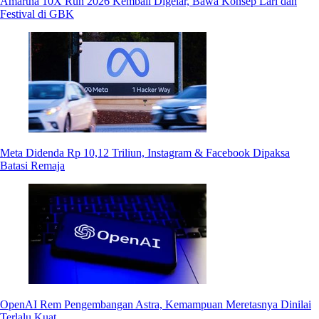
Amartha 10X Run 2026 Kembali Digelar, Bawa Konsep Lari dan
Festival di GBK
Meta Didenda Rp 10,12 Triliun, Instagram & Facebook Dipaksa
Batasi Remaja
OpenAI Rem Pengembangan Astra, Kemampuan Meretasnya Dinilai
Terlalu Kuat