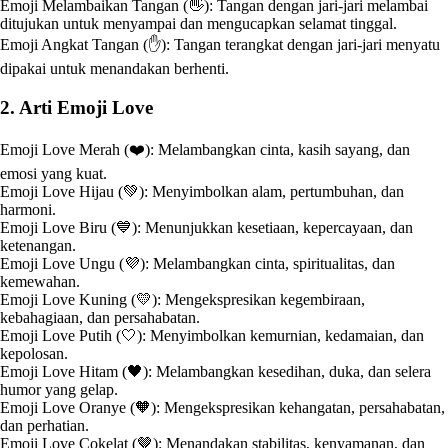
Emoji Melambaikan Tangan (👋): Tangan dengan jari-jari melambai
ditujukan untuk menyampai dan mengucapkan selamat tinggal.
Emoji Angkat Tangan (✋): Tangan terangkat dengan jari-jari menyatu
dipakai untuk menandakan berhenti.
2. Arti Emoji Love
Emoji Love Merah (❤️): Melambangkan cinta, kasih sayang, dan
emosi yang kuat.
Emoji Love Hijau (💚): Menyimbolkan alam, pertumbuhan, dan
harmoni.
Emoji Love Biru (💙): Menunjukkan kesetiaan, kepercayaan, dan
ketenangan.
Emoji Love Ungu (💜): Melambangkan cinta, spiritualitas, dan
kemewahan.
Emoji Love Kuning (💛): Mengekspresikan kegembiraan,
kebahagiaan, dan persahabatan.
Emoji Love Putih (🤍): Menyimbolkan kemurnian, kedamaian, dan
kepolosan.
Emoji Love Hitam (🖤): Melambangkan kesedihan, duka, dan selera
humor yang gelap.
Emoji Love Oranye (🧡): Mengekspresikan kehangatan, persahabatan,
dan perhatian.
Emoji Love Cokelat (🤎): Menandakan stabilitas, kenyamanan, dan