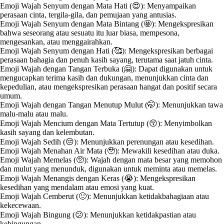
Emoji Wajah Senyum dengan Mata Hati (😍): Menyampaikan
perasaan cinta, tergila-gila, dan pemujaan yang antusias.
Emoji Wajah Senyum dengan Mata Bintang (🤩): Mengekspresikan
bahwa seseorang atau sesuatu itu luar biasa, mempesona,
mengesankan, atau menggairahkan.
Emoji Wajah Senyum dengan Hati (🥰): Mengekspresikan berbagai
perasaan bahagia dan penuh kasih sayang, terutama saat jatuh cinta.
Emoji Wajah dengan Tangan Terbuka (🤗): Dapat digunakan untuk
mengucapkan terima kasih dan dukungan, menunjukkan cinta dan
kepedulian, atau mengekspresikan perasaan hangat dan positif secara
umum.
Emoji Wajah dengan Tangan Menutup Mulut (🤭): Menunjukkan tawa
malu-malu atau malu.
Emoji Wajah Mencium dengan Mata Tertutup (😚): Menyimbolkan
kasih sayang dan kelembutan.
Emoji Wajah Sedih (😔): Menunjukkan perenungan atau kesedihan.
Emoji Wajah Menahan Air Mata (🥹): Mewakili kesedihan atau duka.
Emoji Wajah Memelas (🥺): Wajah dengan mata besar yang memohon
dan mulut yang menunduk, digunakan untuk meminta atau memelas.
Emoji Wajah Menangis dengan Keras (😭): Mengekspresikan
kesedihan yang mendalam atau emosi yang kuat.
Emoji Wajah Cemberut (🙁): Menunjukkan ketidakbahagiaan atau
kekecewaan.
Emoji Wajah Bingung (😕): Menunjukkan ketidakpastian atau
kebingungan.