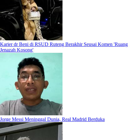
Karier dr Beni di RSUD Ruteng Berakhir Seusai Komen 'Ruang
Jenazah Kosong'
Jorge Messi Meninggal Dunia, Real Madrid Berduka