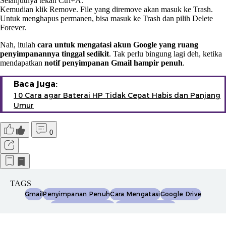
Selanjutnya tekan Ctrl+A.
Kemudian klik Remove. File yang diremove akan masuk ke Trash.
Untuk menghapus permanen, bisa masuk ke Trash dan pilih Delete
Forever.
Nah, itulah
cara untuk mengatasi akun Google yang ruang
penyimpanannya tinggal sedikit
. Tak perlu bingung lagi deh, ketika
mendapatkan
notif penyimpanan Gmail hampir penuh
.
Baca juga:
10 Cara agar Baterai HP Tidak Cepat Habis dan Panjang
Umur
0
TAGS
Gmail
Penyimpanan Penuh
Cara Mengatasi
Google Drive
Penyimpanan Gratis
Tips Trik Detikinet