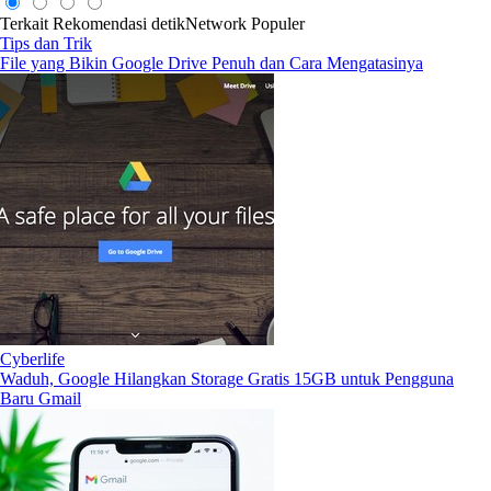
Terkait
Rekomendasi
detikNetwork
Populer
Tips dan Trik
File yang Bikin Google Drive Penuh dan Cara Mengatasinya
Cyberlife
Waduh, Google Hilangkan Storage Gratis 15GB untuk Pengguna
Baru Gmail