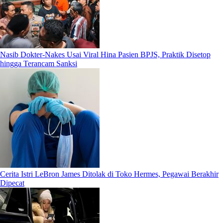
Nasib Dokter-Nakes Usai Viral Hina Pasien BPJS, Praktik Disetop
hingga Terancam Sanksi
Cerita Istri LeBron James Ditolak di Toko Hermes, Pegawai Berakhir
Dipecat