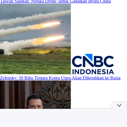
Taiwan Siapkan 'Neraka Drone' untuk Gagalkan Invasi China
Zelensky: 50 Ribu Tentara Korea Utara Akan Dikerahkan ke Rusia