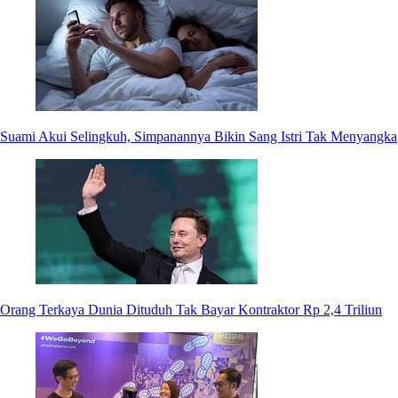
Suami Akui Selingkuh, Simpanannya Bikin Sang Istri Tak Menyangka
Orang Terkaya Dunia Dituduh Tak Bayar Kontraktor Rp 2,4 Triliun