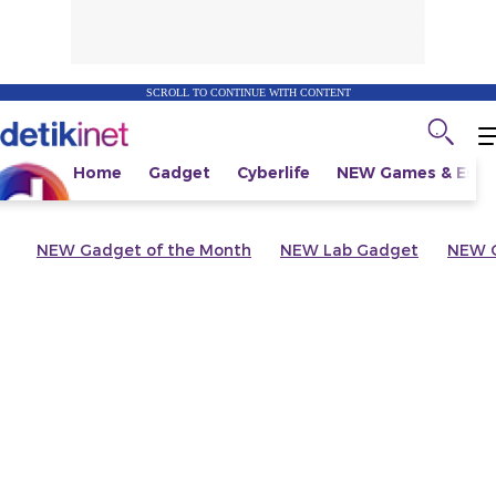
SCROLL TO CONTINUE WITH CONTENT
Home
Gadget
Cyberlife
NEW
Games & Espo
NEW
Gadget of the Month
NEW
Lab Gadget
NEW
G