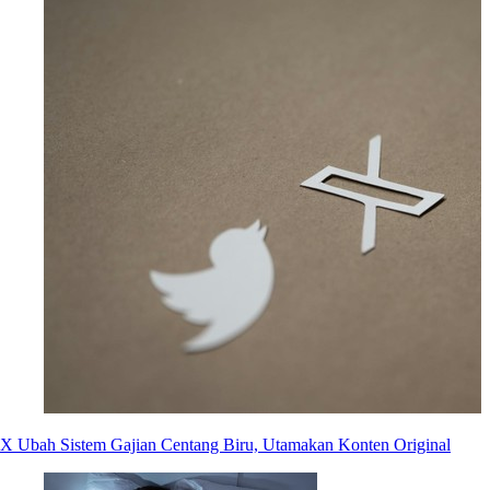
X Ubah Sistem Gajian Centang Biru, Utamakan Konten Original