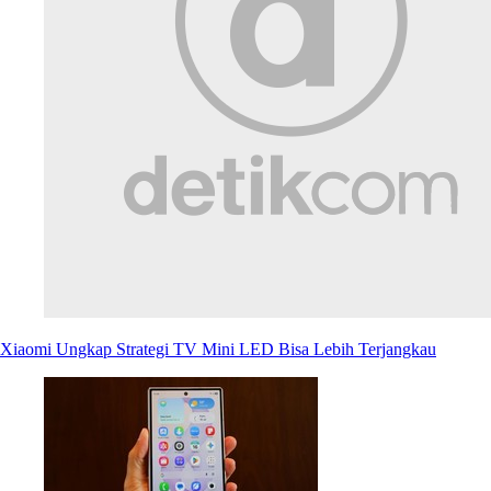
Xiaomi Ungkap Strategi TV Mini LED Bisa Lebih Terjangkau