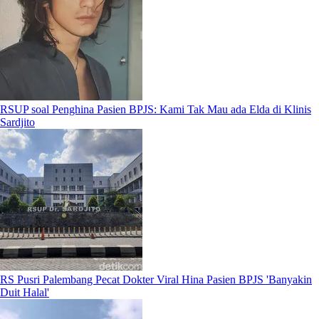
RSUP soal Penghina Pasien BPJS: Kami Tak Mau ada Elda di Klinis
Sardjito
RS Pusri Palembang Pecat Dokter Viral Hina Pasien BPJS 'Banyakin
Duit Halal'