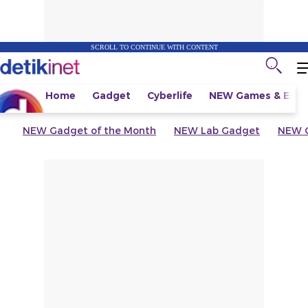
SCROLL TO CONTINUE WITH CONTENT
Home
Gadget
Cyberlife
NEW
Games & Espo
NEW
Gadget of the Month
NEW
Lab Gadget
NEW
G