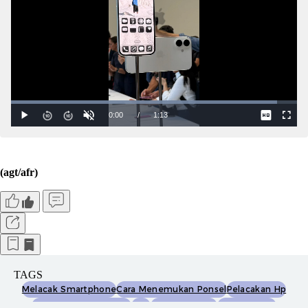
(agt/afr)
TAGS
Melacak Smartphone
Cara Menemukan Ponsel
Pelacakan Hp
Google Find My Device
Imei
Find My Iphone
Lokasi Ponsel