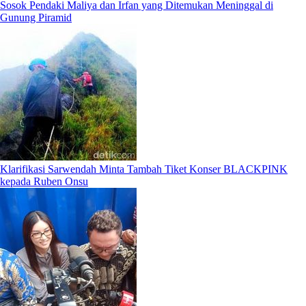
Sosok Pendaki Maliya dan Irfan yang Ditemukan Meninggal di
Gunung Piramid
Klarifikasi Sarwendah Minta Tambah Tiket Konser BLACKPINK
kepada Ruben Onsu