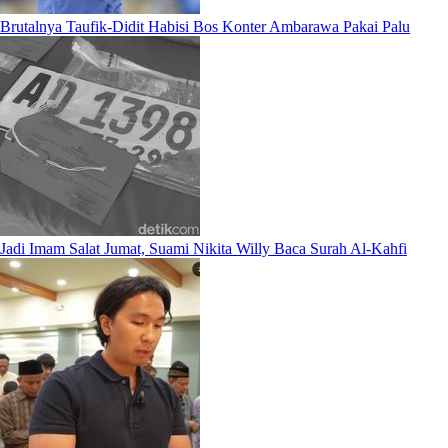
Brutalnya Taufik-Didit Habisi Bos Konter Ambarawa Pakai Palu
Jadi Imam Salat Jumat, Suami Nikita Willy Baca Surah Al-Kahfi