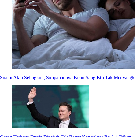
Suami Akui Selingkuh, Simpanannya Bikin Sang Istri Tak Menyangka