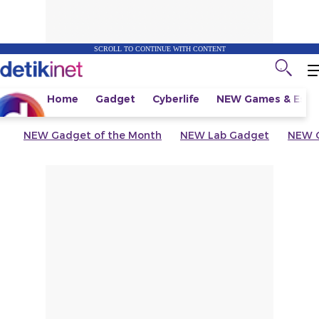
SCROLL TO CONTINUE WITH CONTENT
Home
Gadget
Cyberlife
NEW
Games & Espo
NEW
Gadget of the Month
NEW
Lab Gadget
NEW
G