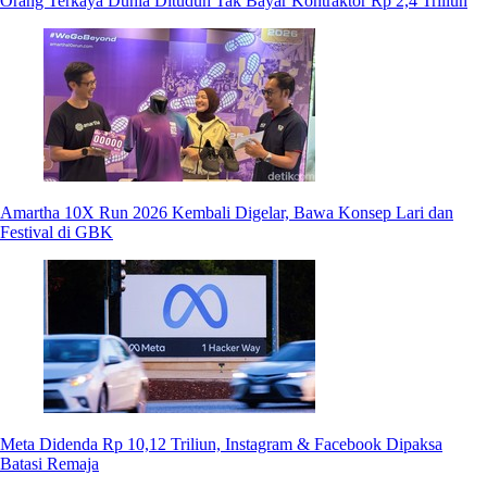
Orang Terkaya Dunia Dituduh Tak Bayar Kontraktor Rp 2,4 Triliun
Amartha 10X Run 2026 Kembali Digelar, Bawa Konsep Lari dan
Festival di GBK
Meta Didenda Rp 10,12 Triliun, Instagram & Facebook Dipaksa
Batasi Remaja