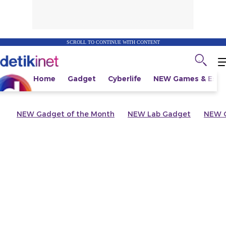
SCROLL TO CONTINUE WITH CONTENT
Home
Gadget
Cyberlife
NEW
Games & Espo
NEW
Gadget of the Month
NEW
Lab Gadget
NEW
G