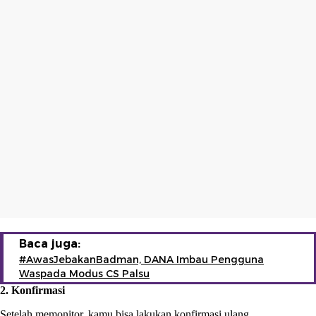
Baca juga:
#AwasJebakanBadman, DANA Imbau Pengguna
Waspada Modus CS Palsu
2. Konfirmasi
Setelah memonitor, kamu bisa lakukan konfirmasi ulang