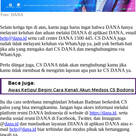
Foto: DANA
Selain ketiga tips di atas, kamu juga harus ingat bahwa DANA hanya
melayani keluhan dan aduan melalui DIANA di aplikasi DANA, email
help@dana.id
serta call center DANA 1500 445. CS DANA juga
sudah tidak melayani keluhan via WhatsApp ya, jadi yuk berhati-hati
jika ada yang mengaku dari CS DANA dan menghubungimu via
WhatsApp.
Perlu diingat juga, CS DANA tidak akan menghubungi kamu jika
kamu tidak membuat & mengirim laporan apa pun ke CS DANA ya.
Baca juga:
Awas Ketipu! Begini Cara Kenali Akun Medsos CS Bodong
Itu dia cara sederhana menghindari Jebakan Badman berkedok CS
palsu yang bisa merugikanmu. Jangan lupa akses informasi melalui
platform resmi DANA Indonesia di website di
https://dana.id
, serta
media sosial resmi DANA di Facebook, Twitter, dan Instagram
@
dana.id
dan manfaatkan layanan DIANA di aplikasi DANA atau e-
mail
help@dana.id
biar terhindar dari modus pihak tak bertanggung
jawab ya.