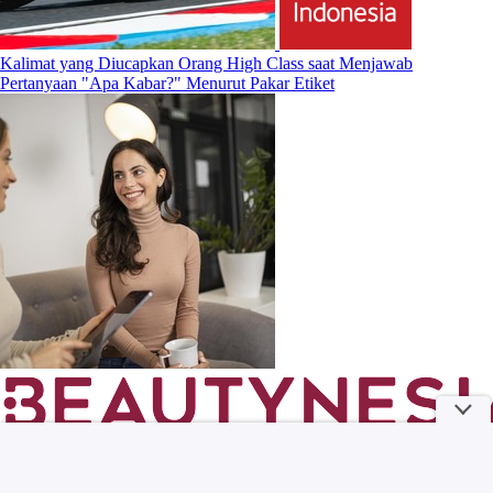
Kalimat yang Diucapkan Orang High Class saat Menjawab
Pertanyaan "Apa Kabar?" Menurut Pakar Etiket
MILKLAB Meriahkan Coffee Culture Jakarta Lewat Program Coffee
Rave dan Cafe Hopping “Sip, Explore and Win”!