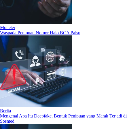
Moneter
Waspada Penipuan Nomor Halo BCA Palsu
Berita
Mengenal Apa Itu Deepfake, Bentuk Penipuan yang Marak Terjadi di
Sosmed