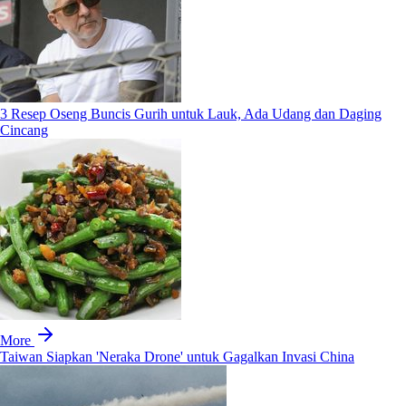
3 Resep Oseng Buncis Gurih untuk Lauk, Ada Udang dan Daging
Cincang
More
Taiwan Siapkan 'Neraka Drone' untuk Gagalkan Invasi China