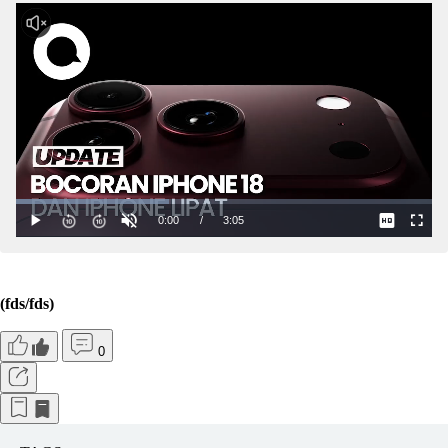
(fds/fds)
0