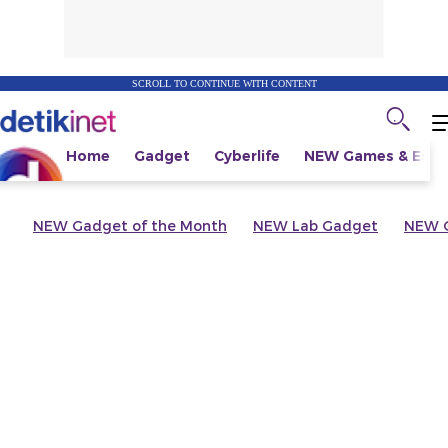
SCROLL TO CONTINUE WITH CONTENT
Home
Gadget
Cyberlife
NEW
Games & Espo
NEW
Gadget of the Month
NEW
Lab Gadget
NEW
G