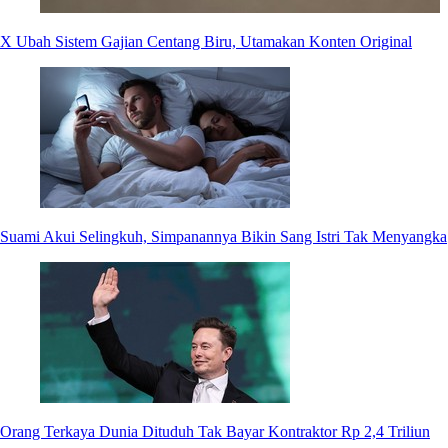
X Ubah Sistem Gajian Centang Biru, Utamakan Konten Original
Suami Akui Selingkuh, Simpanannya Bikin Sang Istri Tak Menyangka
Orang Terkaya Dunia Dituduh Tak Bayar Kontraktor Rp 2,4 Triliun