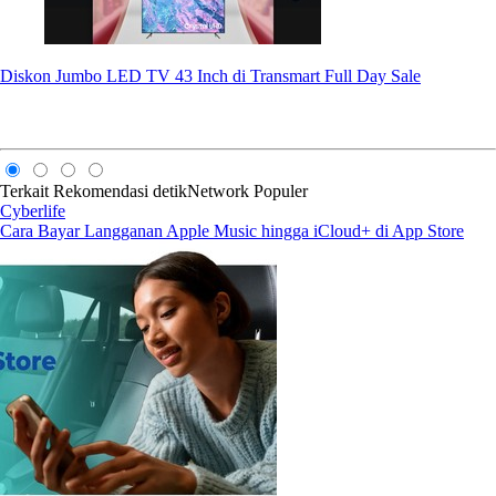
Diskon Jumbo LED TV 43 Inch di Transmart Full Day Sale
Terkait
Rekomendasi
detikNetwork
Populer
Cyberlife
Cara Bayar Langganan Apple Music hingga iCloud+ di App Store