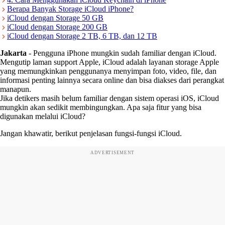
Berapa Banyak Storage iCloud iPhone?
iCloud dengan Storage 50 GB
iCloud dengan Storage 200 GB
iCloud dengan Storage 2 TB, 6 TB, dan 12 TB
Jakarta
-
Pengguna iPhone mungkin sudah familiar dengan iCloud.
Mengutip laman support Apple, iCloud adalah layanan storage Apple
yang memungkinkan penggunanya menyimpan foto, video, file, dan
informasi penting lainnya secara online dan bisa diakses dari perangkat
manapun.
Jika detikers masih belum familiar dengan sistem operasi iOS, iCloud
mungkin akan sedikit membingungkan. Apa saja fitur yang bisa
digunakan melalui iCloud?
Jangan khawatir, berikut penjelasan fungsi-fungsi iCloud.
ADVERTISEMENT