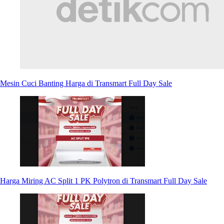
Mesin Cuci Banting Harga di Transmart Full Day Sale
Harga Miring AC Split 1 PK Polytron di Transmart Full Day Sale