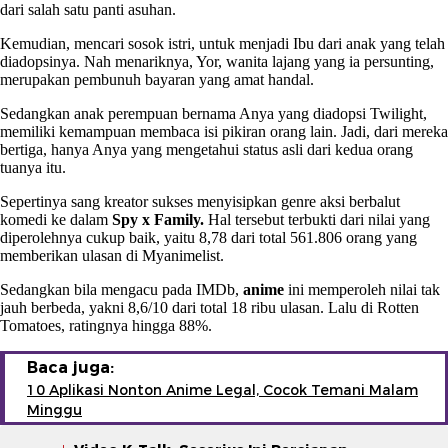
dari salah satu panti asuhan.
Kemudian, mencari sosok istri, untuk menjadi Ibu dari anak yang telah
diadopsinya. Nah menariknya, Yor, wanita lajang yang ia persunting,
merupakan pembunuh bayaran yang amat handal.
Sedangkan anak perempuan bernama Anya yang diadopsi Twilight,
memiliki kemampuan membaca isi pikiran orang lain. Jadi, dari mereka
bertiga, hanya Anya yang mengetahui status asli dari kedua orang
tuanya itu.
Sepertinya sang kreator sukses menyisipkan genre aksi berbalut
komedi ke dalam
Spy x Family.
Hal tersebut terbukti dari nilai yang
diperolehnya cukup baik, yaitu 8,78 dari total 561.806 orang yang
memberikan ulasan di Myanimelist.
Sedangkan bila mengacu pada IMDb,
anime
ini memperoleh nilai tak
jauh berbeda, yakni 8,6/10 dari total 18 ribu ulasan. Lalu di Rotten
Tomatoes, ratingnya hingga 88%.
Baca juga:
10 Aplikasi Nonton Anime Legal, Cocok Temani Malam
Minggu