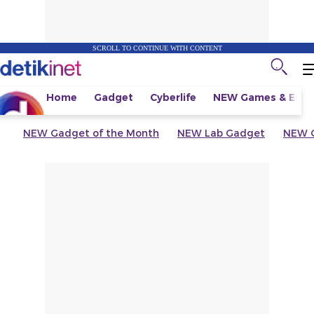
SCROLL TO CONTINUE WITH CONTENT
Home
Gadget
Cyberlife
NEW
Games & Espo
NEW
Gadget of the Month
NEW
Lab Gadget
NEW
G