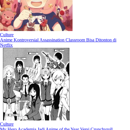
Culture
Anime Kontroversial Assassination Classroom Bisa Ditonton di
Netflix
Culture
My Hero Academia Jadi Anime of the Year Versi Crunchyroll