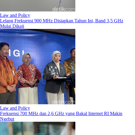
Law and Policy
Lelang Frekuensi 900 MHz Disiapkan Tahun Ini, Band 3,5 GHz
Mulai Dikaji
Law and Policy
Frekuensi 700 MHz dan 2,6 GHz yang Bakal Internet RI Makin
Ngebut