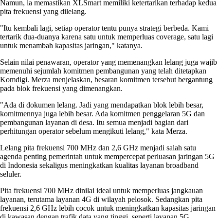
Namun, ia memastikan XLSmart memiliki ketertarikan terhadap kedua
pita frekuensi yang dilelang.
"Itu kembali lagi, setiap operator tentu punya strategi berbeda. Kami
tertarik dua-duanya karena satu untuk memperluas coverage, satu lagi
untuk menambah kapasitas jaringan," katanya.
Selain nilai penawaran, operator yang memenangkan lelang juga wajib
memenuhi sejumlah komitmen pembangunan yang telah ditetapkan
Komdigi. Merza menjelaskan, besaran komitmen tersebut bergantung
pada blok frekuensi yang dimenangkan.
"Ada di dokumen lelang. Jadi yang mendapatkan blok lebih besar,
komitmennya juga lebih besar. Ada komitmen penggelaran 5G dan
pembangunan layanan di desa. Itu semua menjadi bagian dari
perhitungan operator sebelum mengikuti lelang," kata Merza.
Lelang pita frekuensi 700 MHz dan 2,6 GHz menjadi salah satu
agenda penting pemerintah untuk mempercepat perluasan jaringan 5G
di Indonesia sekaligus meningkatkan kualitas layanan broadband
seluler.
Pita frekuensi 700 MHz dinilai ideal untuk memperluas jangkauan
layanan, terutama layanan 4G di wilayah pelosok. Sedangkan pita
frekuensi 2,6 GHz lebih cocok untuk meningkatkan kapasitas jaringan
di kawasan dengan trafik data yang tinggi, seperti layanan 5G.