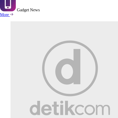
Gadget
News
More