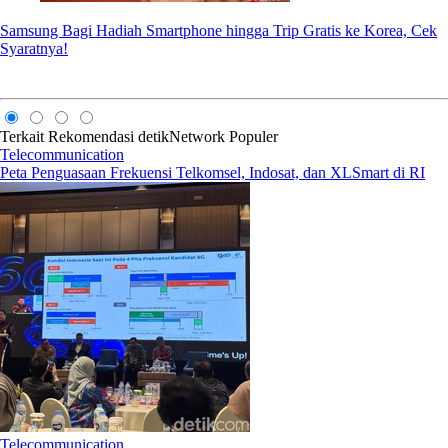
Samsung Bagi Hadiah Smartphone hingga Trip Gratis ke Korea, Cek
Syaratnya!
Terkait
Rekomendasi
detikNetwork
Populer
Telecommunication
Peta Penguasaan Frekuensi Telkomsel, Indosat, dan XLSmart di RI
Telecommunication