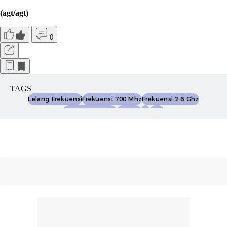
(agt/agt)
0
TAGS
Lelang Frekuensi
Frekuensi 700 Mhz
Frekuensi 2.6 Ghz
Operator Seluler
Xlsmart
4g
5g