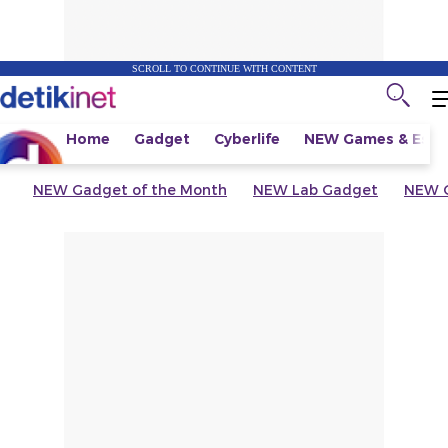
SCROLL TO CONTINUE WITH CONTENT
Home
Gadget
Cyberlife
NEW
Games & Espo
NEW
Gadget of the Month
NEW
Lab Gadget
NEW
G