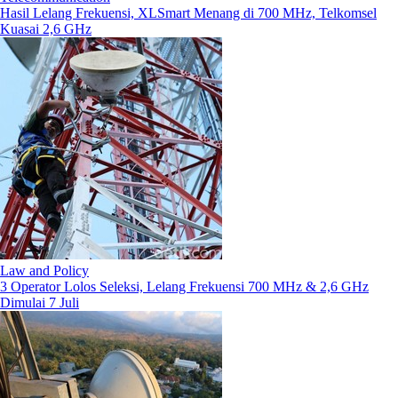
Hasil Lelang Frekuensi, XLSmart Menang di 700 MHz, Telkomsel
Kuasai 2,6 GHz
Law and Policy
3 Operator Lolos Seleksi, Lelang Frekuensi 700 MHz & 2,6 GHz
Dimulai 7 Juli