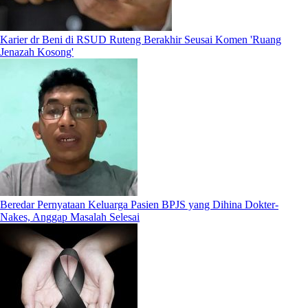
Karier dr Beni di RSUD Ruteng Berakhir Seusai Komen 'Ruang
Jenazah Kosong'
Beredar Pernyataan Keluarga Pasien BPJS yang Dihina Dokter-
Nakes, Anggap Masalah Selesai