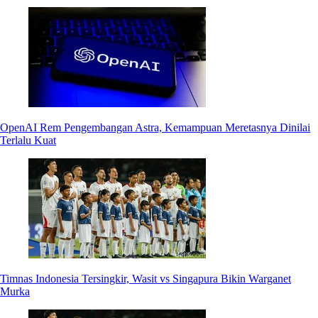
OpenAI Rem Pengembangan Astra, Kemampuan Meretasnya Dinilai
Terlalu Kuat
Timnas Indonesia Tersingkir, Wasit vs Singapura Bikin Warganet
Murka