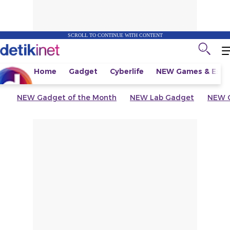
SCROLL TO CONTINUE WITH CONTENT
Home
Gadget
Cyberlife
NEW
Games & Espo
NEW
Gadget of the Month
NEW
Lab Gadget
NEW
G