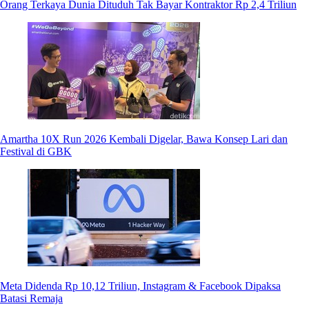
Orang Terkaya Dunia Dituduh Tak Bayar Kontraktor Rp 2,4 Triliun
Amartha 10X Run 2026 Kembali Digelar, Bawa Konsep Lari dan
Festival di GBK
Meta Didenda Rp 10,12 Triliun, Instagram & Facebook Dipaksa
Batasi Remaja