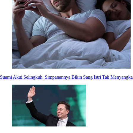
Suami Akui Selingkuh, Simpanannya Bikin Sang Istri Tak Menyangka