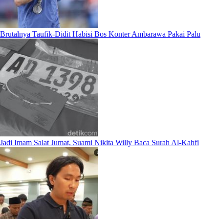
Brutalnya Taufik-Didit Habisi Bos Konter Ambarawa Pakai Palu
Jadi Imam Salat Jumat, Suami Nikita Willy Baca Surah Al-Kahfi