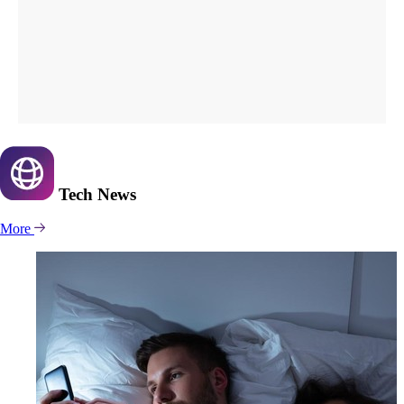
Tech
News
More