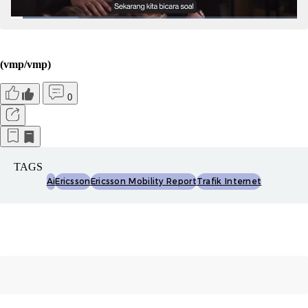
(vmp/vmp)
0
TAGS
Ai
Ericsson
Ericsson Mobility Report
Trafik Internet