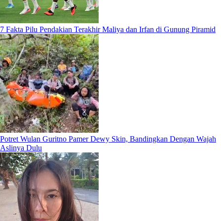
7 Fakta Pilu Pendakian Terakhir Maliya dan Irfan di Gunung Piramid
Potret Wulan Guritno Pamer Dewy Skin, Bandingkan Dengan Wajah
Aslinya Dulu