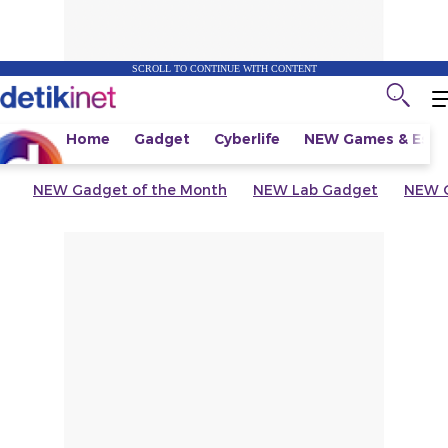
SCROLL TO CONTINUE WITH CONTENT
Home
Gadget
Cyberlife
NEW
Games & Espo
NEW
Gadget of the Month
NEW
Lab Gadget
NEW
G