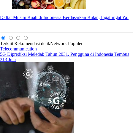
Daftar Musim Buah di Indonesia Berdasarkan Bulan, Ingat-ingat Ya!
Terkait
Rekomendasi
detikNetwork
Populer
Telecommunication
5G Diprediksi Meledak Tahun 2031, Pengguna di Indonesia Tembus
213 Juta