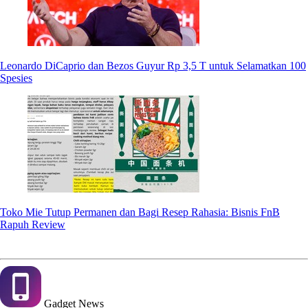
Leonardo DiCaprio dan Bezos Guyur Rp 3,5 T untuk Selamatkan 100
Spesies
Toko Mie Tutup Permanen dan Bagi Resep Rahasia: Bisnis FnB
Rapuh Review
Gadget
News