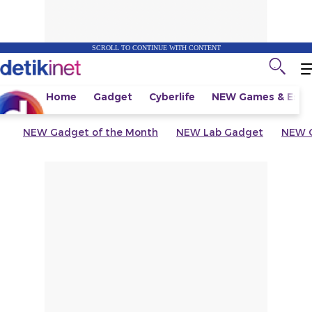
SCROLL TO CONTINUE WITH CONTENT
Home
Gadget
Cyberlife
NEW
Games & Espo
NEW
Gadget of the Month
NEW
Lab Gadget
NEW
G