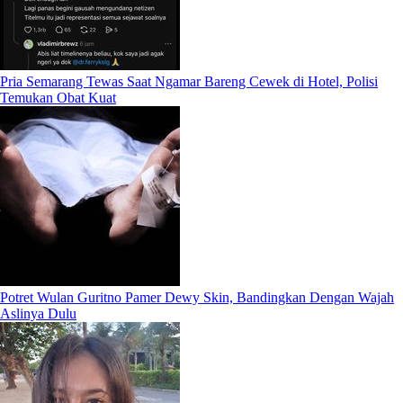
Pria Semarang Tewas Saat Ngamar Bareng Cewek di Hotel, Polisi
Temukan Obat Kuat
Potret Wulan Guritno Pamer Dewy Skin, Bandingkan Dengan Wajah
Aslinya Dulu