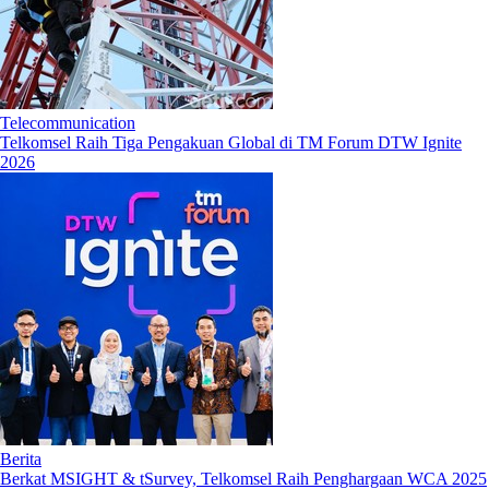
Telecommunication
Telkomsel Raih Tiga Pengakuan Global di TM Forum DTW Ignite
2026
Berita
Berkat MSIGHT & tSurvey, Telkomsel Raih Penghargaan WCA 2025