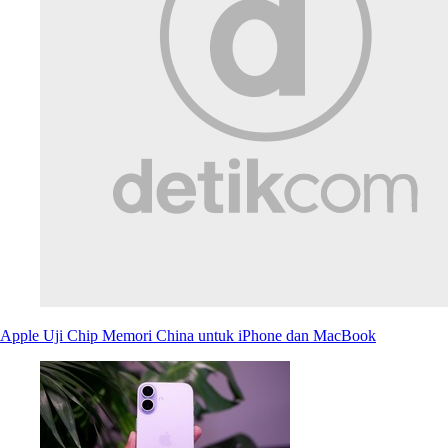
Apple Uji Chip Memori China untuk iPhone dan MacBook