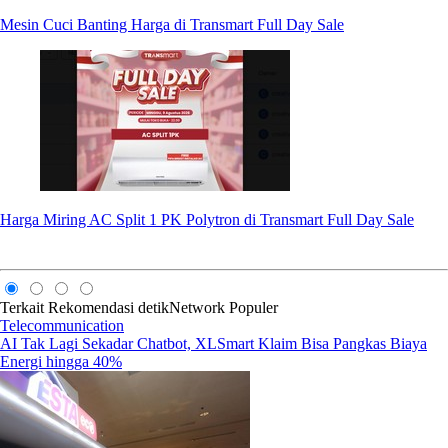
Mesin Cuci Banting Harga di Transmart Full Day Sale
Harga Miring AC Split 1 PK Polytron di Transmart Full Day Sale
Terkait
Rekomendasi
detikNetwork
Populer
Telecommunication
AI Tak Lagi Sekadar Chatbot, XLSmart Klaim Bisa Pangkas Biaya
Energi hingga 40%