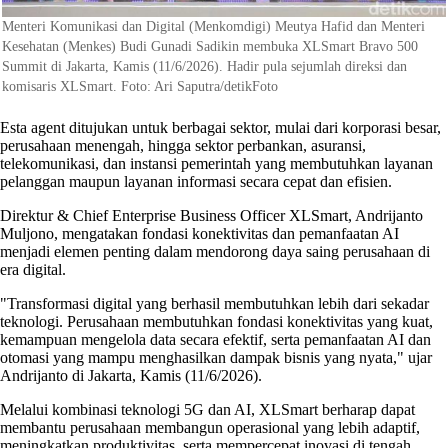
Menteri Komunikasi dan Digital (Menkomdigi) Meutya Hafid dan Menteri
Kesehatan (Menkes) Budi Gunadi Sadikin membuka XLSmart Bravo 500
Summit di Jakarta, Kamis (11/6/2026). Hadir pula sejumlah direksi dan
komisaris XLSmart. Foto: Ari Saputra/detikFoto
Esta agent ditujukan untuk berbagai sektor, mulai dari korporasi besar,
perusahaan menengah, hingga sektor perbankan, asuransi,
telekomunikasi, dan instansi pemerintah yang membutuhkan layanan
pelanggan maupun layanan informasi secara cepat dan efisien.
Direktur & Chief Enterprise Business Officer XLSmart, Andrijanto
Muljono, mengatakan fondasi konektivitas dan pemanfaatan AI
menjadi elemen penting dalam mendorong daya saing perusahaan di
era digital.
"Transformasi digital yang berhasil membutuhkan lebih dari sekadar
teknologi. Perusahaan membutuhkan fondasi konektivitas yang kuat,
kemampuan mengelola data secara efektif, serta pemanfaatan AI dan
otomasi yang mampu menghasilkan dampak bisnis yang nyata," ujar
Andrijanto di Jakarta, Kamis (11/6/2026).
Melalui kombinasi teknologi 5G dan AI, XLSmart berharap dapat
membantu perusahaan membangun operasional yang lebih adaptif,
meningkatkan produktivitas, serta mempercepat inovasi di tengah