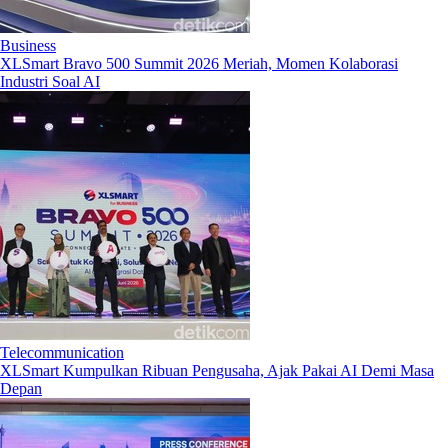
Business
XLSmart Bravo 500 Summit 2026 Meriah, Momen Kolaborasi
Industri Soal AI
Telecommunication
XLSmart Kumpulkan Ribuan Pengusaha, Ajak Pakai AI Demi Masa
Depan