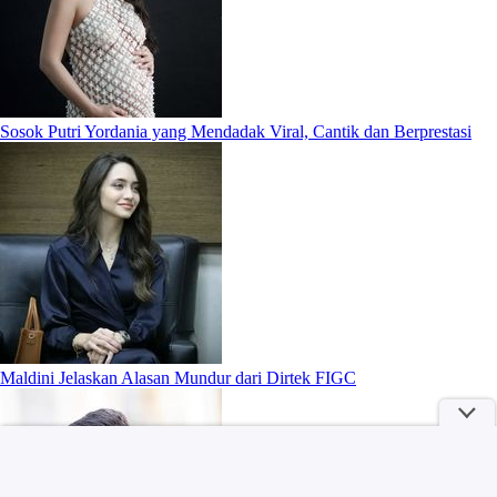
Sosok Putri Yordania yang Mendadak Viral, Cantik dan Berprestasi
Maldini Jelaskan Alasan Mundur dari Dirtek FIGC