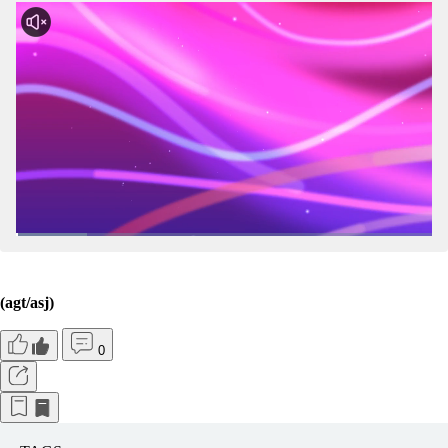
2026
(agt/asj)
0