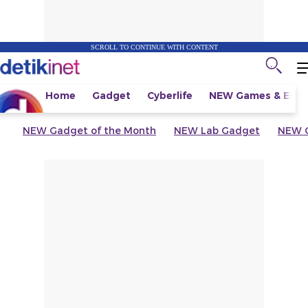
SCROLL TO CONTINUE WITH CONTENT
Home
Gadget
Cyberlife
NEW
Games & Espo
NEW
Gadget of the Month
NEW
Lab Gadget
NEW
G