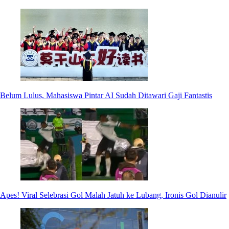
Belum Lulus, Mahasiswa Pintar AI Sudah Ditawari Gaji Fantastis
Apes! Viral Selebrasi Gol Malah Jatuh ke Lubang, Ironis Gol Dianulir