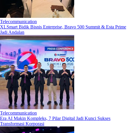
Telecommunication
XLSmart Bidik Bisnis Enterprise, Bravo 500 Summit & Esta Prime
Jadi Andalan
Telecommunication
Era AI Makin Kompleks, 7 Pilar Digital Jadi Kunci Sukses
Transformasi Korporasi