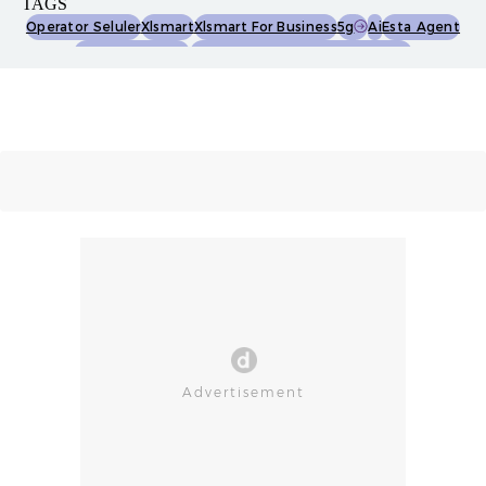
TAGS
Operator Seluler
Xlsmart
Xlsmart For Business
5g
Ai
Esta Agent
Esta Connect 5g
Xlsmart Bravo 500 Summit 2026