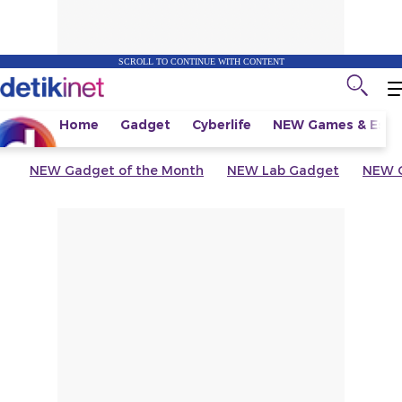
SCROLL TO CONTINUE WITH CONTENT
Home
Gadget
Cyberlife
NEW
Games & Espo
NEW
Gadget of the Month
NEW
Lab Gadget
NEW
G