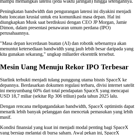
mampu memangkas latensi (jeda waktu jaringan) hingga setengahnya.
Peningkatan bandwidth dan pengurangan latensi ini diyakini menjadi
batu loncatan krusial untuk era komunikasi masa depan. Hal ini
diungkapkan Musk saat berdiskusi dengan CEO JP Morgan, Jamie
Dimon, dalam presentasi penawaran umum perdana (IPO)
perusahaannya.
"Masa depan kecerdasan buatan (AI) dan robotik sebenarnya akan
menuntut ketersediaan bandwidth yang jauh lebih besar daripada yang
kita gunakan sekarang," ungkap miliarder eksentrik tersebut.
Mesin Uang Menuju Rekor IPO Terbesar
Starlink terbukti menjadi tulang punggung utama bisnis SpaceX ke
depannya. Berdasarkan dokumen regulasi terbaru, divisi internet satelit
ini menyumbang 60% dari total pendapatan SpaceX yang mencapai
USD 18,7 miliar (sekitar Rp 306 triliun) pada tahun 2025 lalu.
Dengan rencana melipatgandakan bandwidth, SpaceX optimistis dapat
menarik lebih banyak pelanggan dan mencetak pemasukan yang lebih
masif.
Kondisi finansial yang kuat ini menjadi modal penting bagi SpaceX
yang bersiap melantai di bursa saham. Awal pekan ini, SpaceX