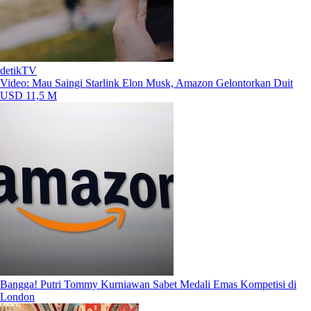
detikTV
Video: Mau Saingi Starlink Elon Musk, Amazon Gelontorkan Duit
USD 11,5 M
Bangga! Putri Tommy Kurniawan Sabet Medali Emas Kompetisi di
London