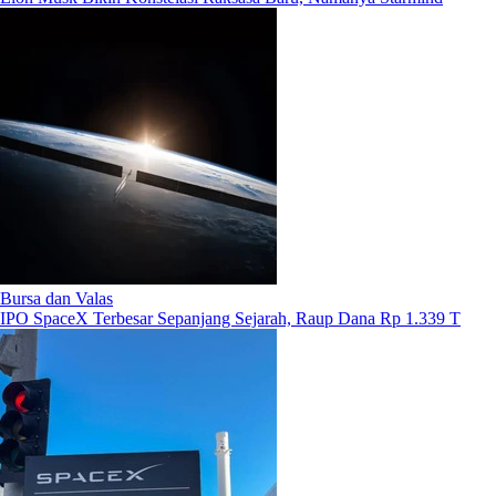
Bursa dan Valas
IPO SpaceX Terbesar Sepanjang Sejarah, Raup Dana Rp 1.339 T