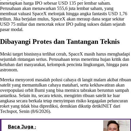
menetapkan harga IPO sebesar USD 135 per lembar saham.
Perusahaan akan menawarkan 555,6 juta lembar saham, yang
membuat valuasi SpaceX melonjak hingga angka fantastis USD 1,76
triliun. Jika berjalan mulus, SpaceX akan meraup dana segar sekitar
USD 75 miliar dan mencetak rekor IPO paling sukses dalam sejarah
pasar modal.
Dibayangi Protes dan Tantangan Teknis
Meski target bisnisnya terlihat cerah, SpaceX masih harus menghadapi
sejumlah rintangan serius. Perusahaan terus menerima hujan kritik dan
keluhan dari masyarakat, kelompok pencinta lingkungan, hingga para
astronom.
Mereka menyoroti masalah polusi cahaya di langit malam akibat ribuan
satelit yang memantulkan cahaya matahari, serta kekhawatiran akan
overpopulasi orbit Bumi yang bisa memicu tabrakan beruntun sampah
antariksa. Selain itu, secara teknis, mengirim ribuan satelit ke luar
angkasa secara berkala tetap menyimpan risiko kegagalan peluncuran
roket yang tidak bisa diprediksi, demikian dikutip detikINET dari
Techspot, Senin (8/6/2026).
Baca Juga :