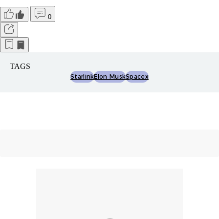
0
TAGS
Starlink
Elon Musk
Spacex