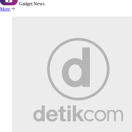
Gadget
News
More