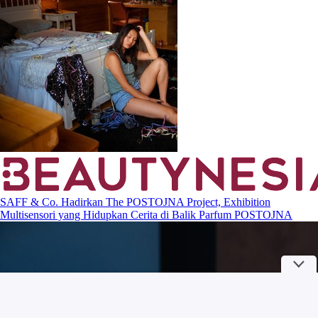
SAFF & Co. Hadirkan The POSTOJNA Project, Exhibition
Multisensori yang Hidupkan Cerita di Balik Parfum POSTOJNA