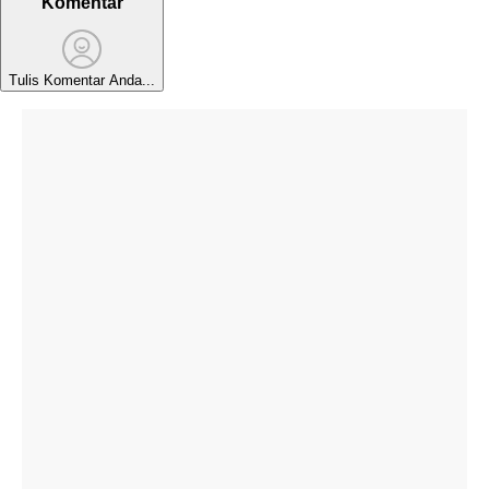
Komentar
Tulis Komentar Anda...