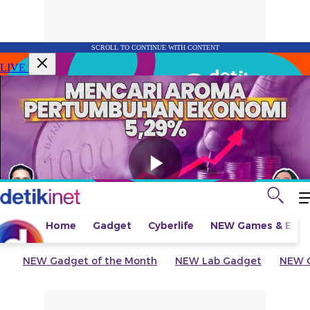
SCROLL TO CONTINUE WITH CONTENT
LIVE
Home
Gadget
Cyberlife
NEW
Games & Espo
NEW
Gadget of the Month
NEW
Lab Gadget
NEW
G