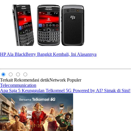
HP Ala BlackBerry Bangkit Kembali, Ini Alasannya
Terkait
Rekomendasi
detikNetwork
Populer
Telecommunication
Apa Saja 5 Keunggulan Telkomsel 5G Powered by AI? Simak di Sini!