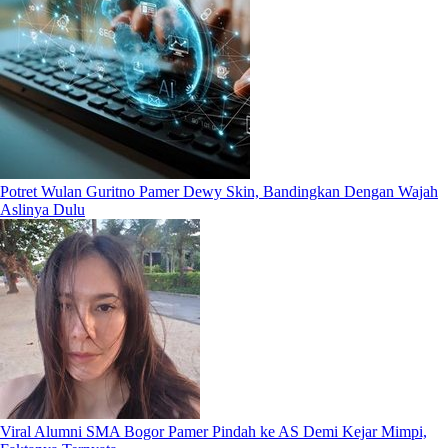
Potret Wulan Guritno Pamer Dewy Skin, Bandingkan Dengan Wajah
Aslinya Dulu
Viral Alumni SMA Bogor Pamer Pindah ke AS Demi Kejar Mimpi,