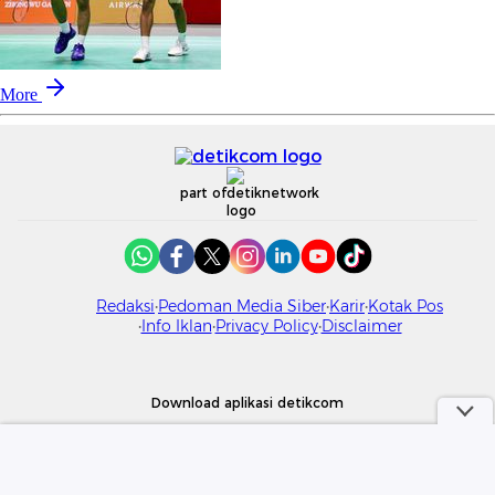
More
part of
Redaksi
Pedoman Media Siber
Karir
Kotak Pos
Info Iklan
Privacy Policy
Disclaimer
Download aplikasi detikcom
Copyright @ 2026 detikcom. All right reserved