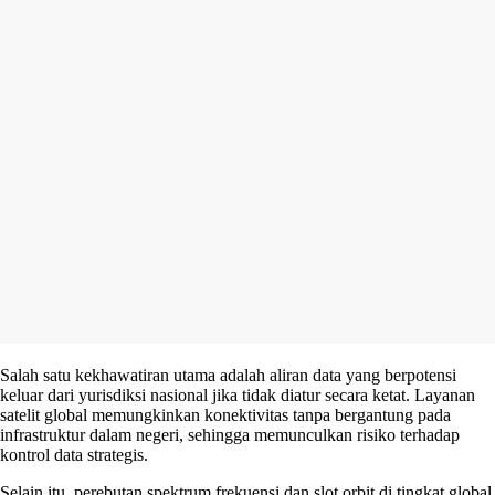
Salah satu kekhawatiran utama adalah aliran data yang berpotensi
keluar dari yurisdiksi nasional jika tidak diatur secara ketat. Layanan
satelit global memungkinkan konektivitas tanpa bergantung pada
infrastruktur dalam negeri, sehingga memunculkan risiko terhadap
kontrol data strategis.
Selain itu, perebutan spektrum frekuensi dan slot orbit di tingkat global