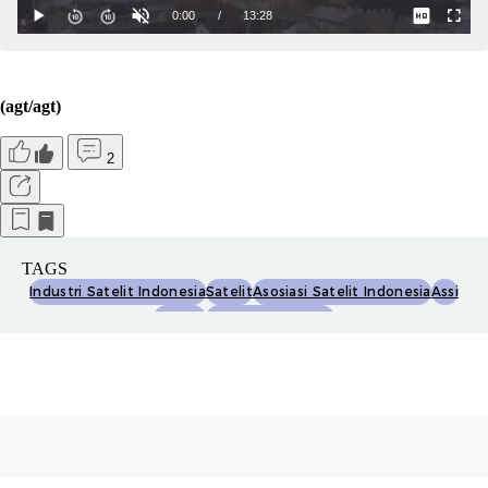
(agt/agt)
2
TAGS
Industri Satelit Indonesia
Satelit
Asosiasi Satelit Indonesia
Assi
Starlink
Kedaulatan Digital