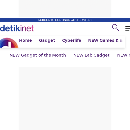
SCROLL TO CONTINUE WITH CONTENT
Home
Gadget
Cyberlife
NEW
Games & Espo
NEW
Gadget of the Month
NEW
Lab Gadget
NEW
G