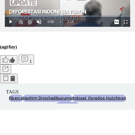
(agt/fay)
1
TAGS
Fiberco
Hashim Djojohadikusumo
Indosat Ooredoo Hutchison
Serat Optik