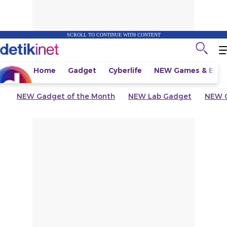
SCROLL TO CONTINUE WITH CONTENT
Home
Gadget
Cyberlife
NEW
Games & Espo
NEW
Gadget of the Month
NEW
Lab Gadget
NEW
G