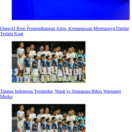
OpenAI Rem Pengembangan Astra, Kemampuan Meretasnya Dinilai
Terlalu Kuat
Timnas Indonesia Tersingkir, Wasit vs Singapura Bikin Warganet
Murka