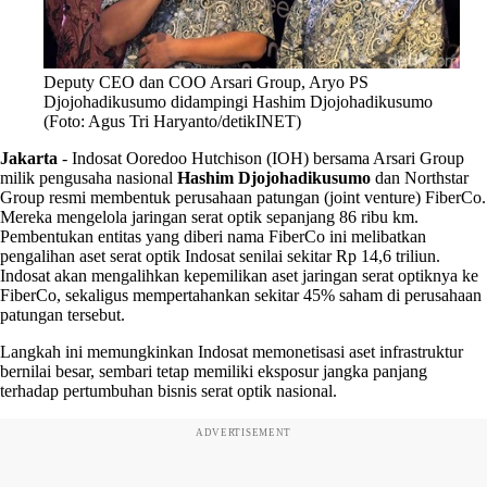
Deputy CEO dan COO Arsari Group, Aryo PS
Djojohadikusumo didampingi Hashim Djojohadikusumo
(Foto: Agus Tri Haryanto/detikINET)
Jakarta
-
Indosat Ooredoo Hutchison (IOH) bersama Arsari Group
milik pengusaha nasional
Hashim Djojohadikusumo
dan Northstar
Group resmi membentuk perusahaan patungan (joint venture) FiberCo.
Mereka mengelola jaringan serat optik sepanjang 86 ribu km.
Pembentukan entitas yang diberi nama FiberCo ini melibatkan
pengalihan aset serat optik Indosat senilai sekitar Rp 14,6 triliun.
Indosat akan mengalihkan kepemilikan aset jaringan serat optiknya ke
FiberCo, sekaligus mempertahankan sekitar 45% saham di perusahaan
patungan tersebut.
Langkah ini memungkinkan Indosat memonetisasi aset infrastruktur
bernilai besar, sembari tetap memiliki eksposur jangka panjang
terhadap pertumbuhan bisnis serat optik nasional.
ADVERTISEMENT