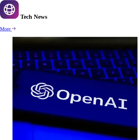
Tech
News
More