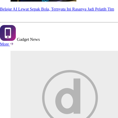
Belajar AI Lewat Sepak Bola, Ternyata Ini Rasanya Jadi Pelatih Tim
Gadget
News
More