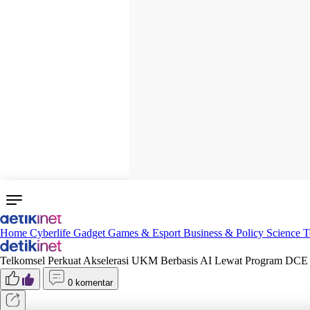
Home
Cyberlife
Gadget
Games & Esport
Business & Policy
Science
T
Telkomsel Perkuat Akselerasi UKM Berbasis AI Lewat Program DCE
0 komentar