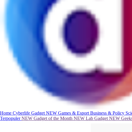
Home
Cyberlife
Gadget
NEW
Games & Esport
Business & Policy
Sc
Terpopuler
NEW
Gadget of the Month
NEW
Lab Gadget
NEW
Geeks