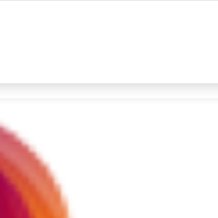
#4
demo
#5
prabowo
Promoted
Terakhir yang dicari
Loading...