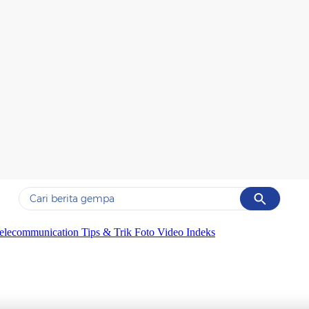
Cancel
Yang sedang ramai dicari
elecommunication
Tips & Trik
Foto
Video
Indeks
#1
gempa hari ini
#2
gempa
#3
iran