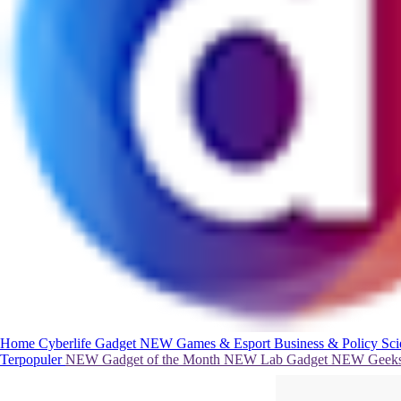
Home
Cyberlife
Gadget
NEW
Games & Esport
Business & Policy
Sc
Terpopuler
NEW
Gadget of the Month
NEW
Lab Gadget
NEW
Geeks