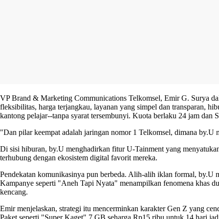
VP Brand & Marketing Communications Telkomsel, Emir G. Surya dalam
fleksibilitas, harga terjangkau, layanan yang simpel dan transparan, hib
kantong pelajar--tanpa syarat tersembunyi. Kuota berlaku 24 jam dan S
"Dan pilar keempat adalah jaringan nomor 1 Telkomsel, dimana by.U me
Di sisi hiburan, by.U menghadirkan fitur U-Tainment yang menyatukan
terhubung dengan ekosistem digital favorit mereka.
Pendekatan komunikasinya pun berbeda. Alih-alih iklan formal, by.U m
Kampanye seperti "Aneh Tapi Nyata" menampilkan fenomena khas dunia
kencang.
Emir menjelaskan, strategi itu mencerminkan karakter Gen Z yang cend
Paket seperti "Super Kaget" 7 GB seharga Rp15 ribu untuk 14 hari jadi