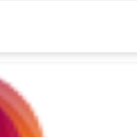
#4
iran
#5
demo
Promoted
Terakhir yang dicari
Loading...