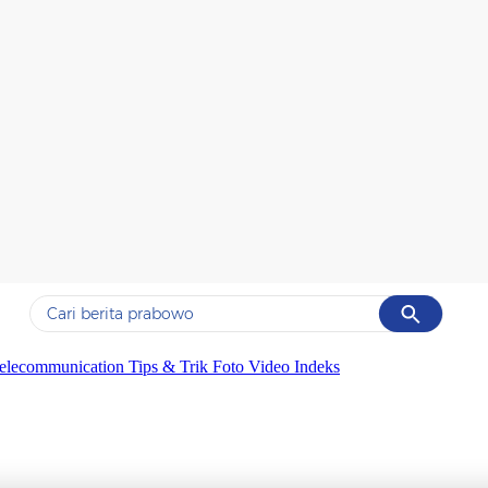
Cancel
Yang sedang ramai dicari
elecommunication
Tips & Trik
Foto
Video
Indeks
#1
gempa hari ini
#2
gempa
#3
prabowo