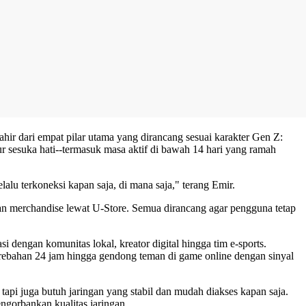
r dari empat pilar utama yang dirancang sesuai karakter Gen Z:
atur sesuka hati--termasuk masa aktif di bawah 14 hari yang ramah
lu terkoneksi kapan saja, di mana saja," terang Emir.
dan merchandise lewat U-Store. Semua dirancang agar pengguna tetap
dengan komunitas lokal, kreator digital hingga tim e-sports.
rebahan 24 jam hingga gendong teman di game online dengan sinyal
api juga butuh jaringan yang stabil dan mudah diakses kapan saja.
ngorbankan kualitas jaringan.