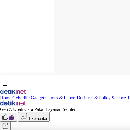
Home
Cyberlife
Gadget
Games & Esport
Business & Policy
Science
T
Gen Z Ubah Cara Pakai Layanan Seluler
1 komentar