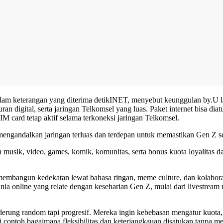
 keterangan yang diterima detikINET, menyebut keunggulan by.U lahi
uran digital, serta jaringan Telkomsel yang luas. Paket internet bisa di
IM card tetap aktif selama terkoneksi jaringan Telkomsel.
ngandalkan jaringan terluas dan terdepan untuk memastikan Gen Z sela
 musik, video, games, komik, komunitas, serta bonus kuota loyalitas 
embangun kedekatan lewat bahasa ringan, meme culture, dan kolaborasi 
 online yang relate dengan keseharian Gen Z, mulai dari livestream 
erung random tapi progresif. Mereka ingin kebebasan mengatur kuota, t
 contoh bagaimana fleksibilitas dan keterjangkauan disatukan tanpa me