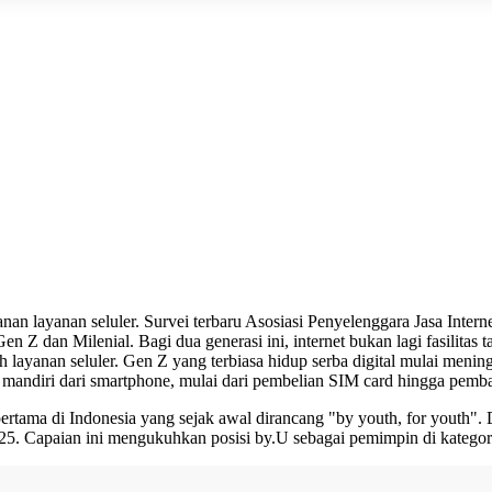
n layanan seluler. Survei terbaru Asosiasi Penyelenggara Jasa Interne
 Z dan Milenial. Bagi dua generasi ini, internet bukan lagi fasilitas ta
 layanan seluler. Gen Z yang terbiasa hidup serba digital mulai meni
 mandiri dari smartphone, mulai dari pembelian SIM card hingga pemba
 pertama di Indonesia yang sejak awal dirancang "by youth, for youth"
25. Capaian ini mengukuhkan posisi by.U sebagai pemimpin di kategori s