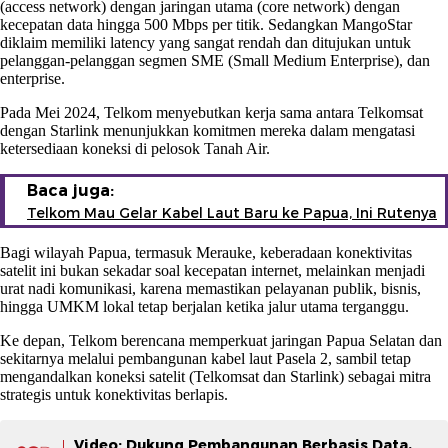
(access network) dengan jaringan utama (core network) dengan
kecepatan data hingga 500 Mbps per titik. Sedangkan MangoStar
diklaim memiliki latency yang sangat rendah dan ditujukan untuk
pelanggan-pelanggan segmen SME (Small Medium Enterprise), dan
enterprise.
Pada Mei 2024, Telkom menyebutkan kerja sama antara Telkomsat
dengan Starlink menunjukkan komitmen mereka dalam mengatasi
ketersediaan koneksi di pelosok Tanah Air.
Baca juga:
Telkom Mau Gelar Kabel Laut Baru ke Papua, Ini Rutenya
Bagi wilayah Papua, termasuk Merauke, keberadaan konektivitas
satelit ini bukan sekadar soal kecepatan internet, melainkan menjadi
urat nadi komunikasi, karena memastikan pelayanan publik, bisnis,
hingga UMKM lokal tetap berjalan ketika jalur utama terganggu.
Ke depan, Telkom berencana memperkuat jaringan Papua Selatan dan
sekitarnya melalui pembangunan kabel laut Pasela 2, sambil tetap
mengandalkan koneksi satelit (Telkomsat dan Starlink) sebagai mitra
strategis untuk konektivitas berlapis.
Video: Dukung Pembangunan Berbasis Data,