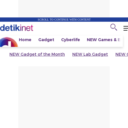
SCROLL TO CONTINUE WITH CONTENT
Home
Gadget
Cyberlife
NEW
Games & Espo
NEW
Gadget of the Month
NEW
Lab Gadget
NEW
G