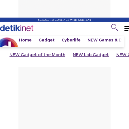
SCROLL TO CONTINUE WITH CONTENT
Home
Gadget
Cyberlife
NEW
Games & Espo
NEW
Gadget of the Month
NEW
Lab Gadget
NEW
G