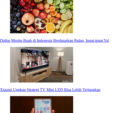
Daftar Musim Buah di Indonesia Berdasarkan Bulan, Ingat-ingat Ya!
Xiaomi Ungkap Strategi TV Mini LED Bisa Lebih Terjangkau