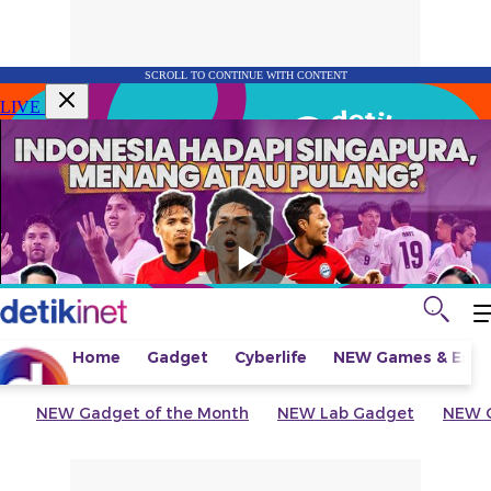
SCROLL TO CONTINUE WITH CONTENT
LIVE
Home
Gadget
Cyberlife
NEW
Games & Espo
NEW
Gadget of the Month
NEW
Lab Gadget
NEW
G