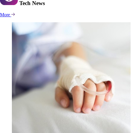
Tech
News
More