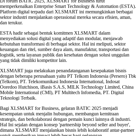
Di forum BATIC 2025, XLSMART for Business turut
memperkenalkan Enterprise Smart Technology & Automation (ESTA).
Platform digital terpadu dari XLSMART ini memungkinkan berbagai
sektor industri menjalankan operasional mereka secara efisien, aman,
dan terukur.
ESTA hadir sebagai bentuk komitmen XLSMART dalam
menyediakan solusi digital yang adaptif dan modular, menjawab
kebutuhan transformasi di berbagai sektor. Hal ini meliputi, sektor
keuangan dan ritel, sumber daya alam, manufaktur, transportasi dan
logistik, serta layanan publik dan kesehatan dengan solusi unggulan
yang tidak dimiliki kompetitor lain.
XLSMART juga melakukan penandatanganan kesepakatan bisnis
dengan beberapa perusahaan yaitu PT Telkom Indonesia (Persero) Tbk
(Telkom), PT. Telekomunikasi Indonesia International, Indosat
Ooredoo Hutchison, iBasis S.A.S, MILK Technology Limited, China
Mobile International (CMI), PT Multitech Infomedia, PT. Digital
Teknologi Terbaik.
Bagi XLSMART for Business, gelaran BATIC 2025 menjadi
kesempatan untuk menjalin hubungan, membangun kemitraan
strategis, dan berkolaborasi dengan pemain kunci lainnya di industri.
Hal Ini sejalan dengan konsep 'partnership beyond seller and buyer',
dimana XLSMART menjalankan bisnis lebih kolaboratif antar-partner
untuk memberikan impact lebih besar bagi pelanggan.