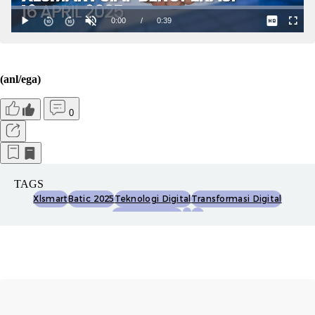
(anl/ega)
0
TAGS
Xlsmart
Batic 2025
Teknologi Digital
Transformasi Digital
Platform Digital
Ai
Iot