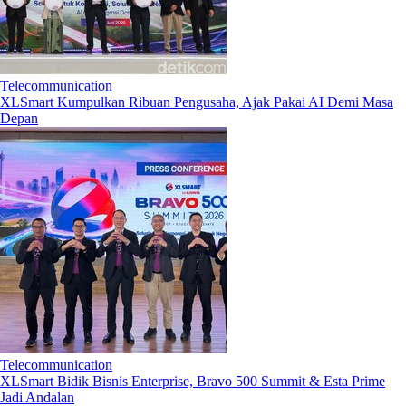
Telecommunication
XLSmart Kumpulkan Ribuan Pengusaha, Ajak Pakai AI Demi Masa
Depan
Telecommunication
XLSmart Bidik Bisnis Enterprise, Bravo 500 Summit & Esta Prime
Jadi Andalan