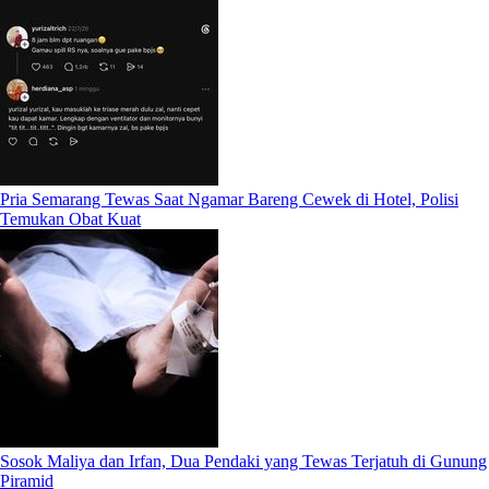
Pria Semarang Tewas Saat Ngamar Bareng Cewek di Hotel, Polisi
Temukan Obat Kuat
Sosok Maliya dan Irfan, Dua Pendaki yang Tewas Terjatuh di Gunung
Piramid