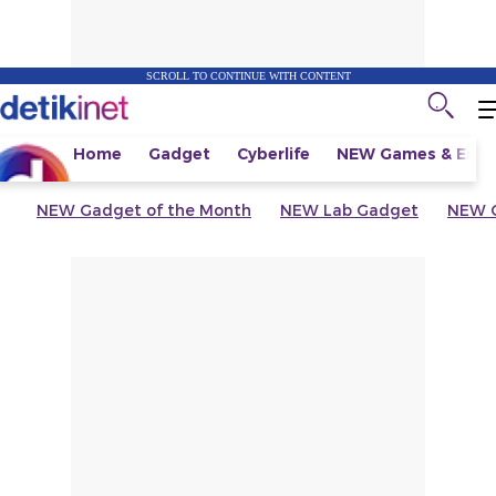
SCROLL TO CONTINUE WITH CONTENT
Home
Gadget
Cyberlife
NEW
Games & Espo
NEW
Gadget of the Month
NEW
Lab Gadget
NEW
G