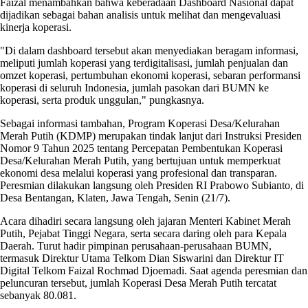
Faizal menambahkan bahwa keberadaan Dashboard Nasional dapat
dijadikan sebagai bahan analisis untuk melihat dan mengevaluasi
kinerja koperasi.
"Di dalam dashboard tersebut akan menyediakan beragam informasi,
meliputi jumlah koperasi yang terdigitalisasi, jumlah penjualan dan
omzet koperasi, pertumbuhan ekonomi koperasi, sebaran performansi
koperasi di seluruh Indonesia, jumlah pasokan dari BUMN ke
koperasi, serta produk unggulan," pungkasnya.
Sebagai informasi tambahan, Program Koperasi Desa/Kelurahan
Merah Putih (KDMP) merupakan tindak lanjut dari Instruksi Presiden
Nomor 9 Tahun 2025 tentang Percepatan Pembentukan Koperasi
Desa/Kelurahan Merah Putih, yang bertujuan untuk memperkuat
ekonomi desa melalui koperasi yang profesional dan transparan.
Peresmian dilakukan langsung oleh Presiden RI Prabowo Subianto, di
Desa Bentangan, Klaten, Jawa Tengah, Senin (21/7).
Acara dihadiri secara langsung oleh jajaran Menteri Kabinet Merah
Putih, Pejabat Tinggi Negara, serta secara daring oleh para Kepala
Daerah. Turut hadir pimpinan perusahaan-perusahaan BUMN,
termasuk Direktur Utama Telkom Dian Siswarini dan Direktur IT
Digital Telkom Faizal Rochmad Djoemadi. Saat agenda peresmian dan
peluncuran tersebut, jumlah Koperasi Desa Merah Putih tercatat
sebanyak 80.081.