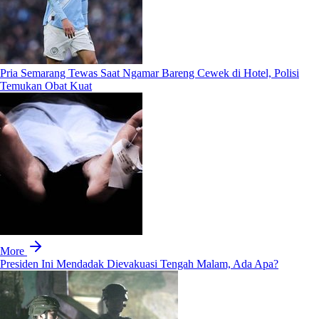
Pria Semarang Tewas Saat Ngamar Bareng Cewek di Hotel, Polisi
Temukan Obat Kuat
More
Presiden Ini Mendadak Dievakuasi Tengah Malam, Ada Apa?