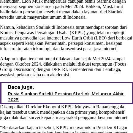
Kemudian, Elon Musk memperluas cakupan bisnis Starlink dengan
menyasar segmen konsumen pada Mei 2024. Bahkan, Musk turut
hadir dalam peresmian tersebut menandakan layanan ritel Starlink
tersedia untuk masyarakat umum di Indonesia.
Namun, kehadiran Starlink di Indonesia turut mendapat sorotan dari
Komisi Pengawas Persaingan Usaha (KPPU) yang telah mengkaji
masuknya penyedia jasa internet Low Earth Orbit (LEO) dari berbagai
aspek seperti kebijakan Pemerintah, persepsi konsumen, kesiapan
infrastruktur atau teknologi, dan konsentrasi pasar jasa internet.
Adapun kajian tersebut mulai dilaksanakan sejak Mei 2024 sampai
dengan Oktober 2024, dilakukan melalui diskusi terpumpun (Focus
Group Discussion) dengan DPR RI, Kementerian dan Lembaga,
asosiasi, pelaku usaha dan akademisi.
Baca juga:
Rusia Siapkan Satelit Pesaing Starlink, Meluncur Akhir
2025
Disampaikan Direktur Ekonomi KPPU Mulyawan Ranamenggala
kajian tersebut untuk mendapatkan data primer yang komprehensif,
juga dilakukan survei kepada masyarakat pengguna layanan internet.
"Berdasarkan kajian tersebut, KPPU menyarankan Presiden RI agar
Pemerintah memprioritaskan jangkauan layanan penyediaan internet