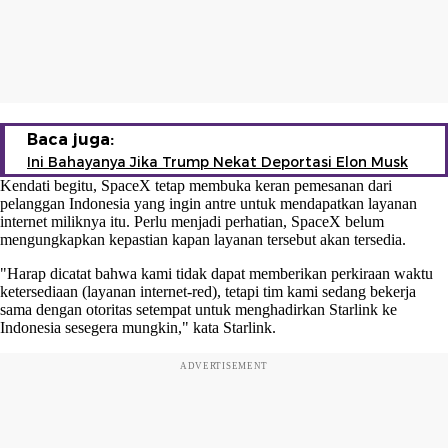
Baca juga:
Ini Bahayanya Jika Trump Nekat Deportasi Elon Musk
Kendati begitu, SpaceX tetap membuka keran pemesanan dari
pelanggan Indonesia yang ingin antre untuk mendapatkan layanan
internet miliknya itu. Perlu menjadi perhatian, SpaceX belum
mengungkapkan kepastian kapan layanan tersebut akan tersedia.
"Harap dicatat bahwa kami tidak dapat memberikan perkiraan waktu
ketersediaan (layanan internet-red), tetapi tim kami sedang bekerja
sama dengan otoritas setempat untuk menghadirkan Starlink ke
Indonesia sesegera mungkin," kata Starlink.
ADVERTISEMENT