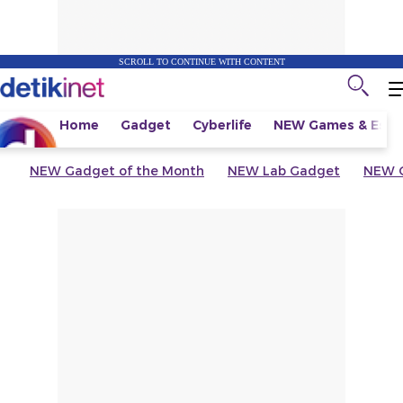
SCROLL TO CONTINUE WITH CONTENT
Home
Gadget
Cyberlife
NEW
Games & Espo
NEW
Gadget of the Month
NEW
Lab Gadget
NEW
G