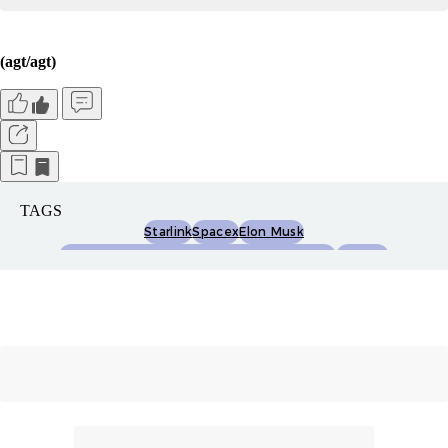
(agt/agt)
TAGS
Starlink
Spacex
Elon Musk
Starlink Setop Pengguna Baru Di Indonesia
Internet
Kapasitas Satelit
Satelit Leo