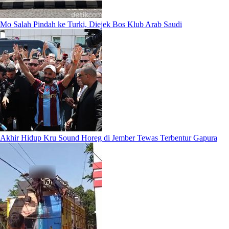
Mo Salah Pindah ke Turki, Diejek Bos Klub Arab Saudi
Akhir Hidup Kru Sound Horeg di Jember Tewas Terbentur Gapura