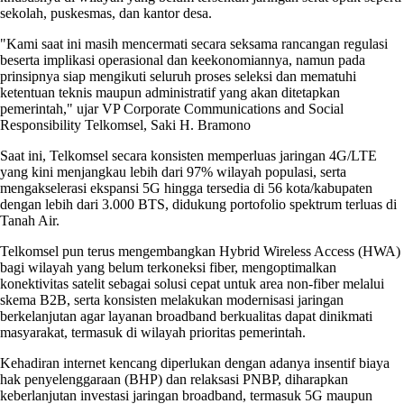
sekolah, puskesmas, dan kantor desa.
"Kami saat ini masih mencermati secara seksama rancangan regulasi
beserta implikasi operasional dan keekonomiannya, namun pada
prinsipnya siap mengikuti seluruh proses seleksi dan mematuhi
ketentuan teknis maupun administratif yang akan ditetapkan
pemerintah," ujar VP Corporate Communications and Social
Responsibility Telkomsel, Saki H. Bramono
Saat ini, Telkomsel secara konsisten memperluas jaringan 4G/LTE
yang kini menjangkau lebih dari 97% wilayah populasi, serta
mengakselerasi ekspansi 5G hingga tersedia di 56 kota/kabupaten
dengan lebih dari 3.000 BTS, didukung portofolio spektrum terluas di
Tanah Air.
Telkomsel pun terus mengembangkan Hybrid Wireless Access (HWA)
bagi wilayah yang belum terkoneksi fiber, mengoptimalkan
konektivitas satelit sebagai solusi cepat untuk area non-fiber melalui
skema B2B, serta konsisten melakukan modernisasi jaringan
berkelanjutan agar layanan broadband berkualitas dapat dinikmati
masyarakat, termasuk di wilayah prioritas pemerintah.
Kehadiran internet kencang diperlukan dengan adanya insentif biaya
hak penyelenggaraan (BHP) dan relaksasi PNBP, diharapkan
keberlanjutan investasi jaringan broadband, termasuk 5G maupun