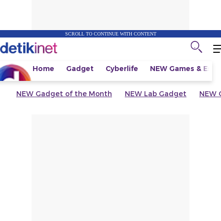
SCROLL TO CONTINUE WITH CONTENT
Home
Gadget
Cyberlife
NEW
Games & Espo
NEW
Gadget of the Month
NEW
Lab Gadget
NEW
G