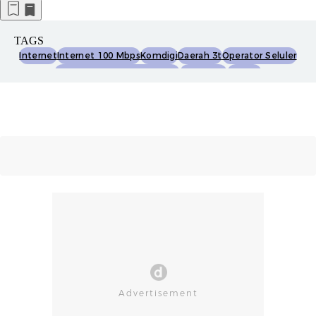
TAGS
Internet
Internet 100 Mbps
Komdigi
Daerah 3t
Operator Seluler
Indosat Ooredoo Hutchison
Telkomsel
Xlsmart