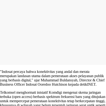
"Indosat percaya bahwa konektivitas yang andal dan merata
merupakan landasan utama dalam pemerataan akses pelayanan publik
yang berbasis digital," ujar Muhammad Buldansyah, Director & Chief
Business Officer Indosat Ooredoo Hutchison kepada detikINET.
Telkomsel menghormati inisiatif Komdigi mengenai skema jaringan
terbuka (open access) berbasis spektrum frekuensi baru yang ditujukan
untuk mempercepat pemerataan konektivitas tetap berkecepatan tinggi,
khususnya di wilayah yang belum tersentuh jaringan serat optik seperti