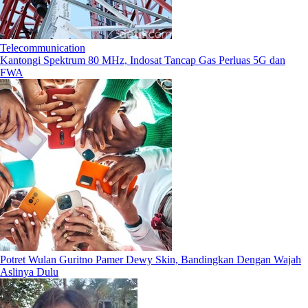
Telecommunication
Kantongi Spektrum 80 MHz, Indosat Tancap Gas Perluas 5G dan
FWA
Potret Wulan Guritno Pamer Dewy Skin, Bandingkan Dengan Wajah
Aslinya Dulu