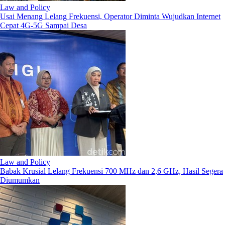
Law and Policy
Usai Menang Lelang Frekuensi, Operator Diminta Wujudkan Internet
Cepat 4G-5G Sampai Desa
Law and Policy
Babak Krusial Lelang Frekuensi 700 MHz dan 2,6 GHz, Hasil Segera
Diumumkan