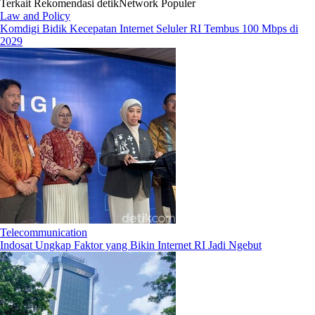
Terkait
Rekomendasi
detikNetwork
Populer
Law and Policy
Komdigi Bidik Kecepatan Internet Seluler RI Tembus 100 Mbps di
2029
Telecommunication
Indosat Ungkap Faktor yang Bikin Internet RI Jadi Ngebut