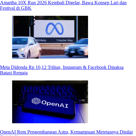
Amartha 10X Run 2026 Kembali Digelar, Bawa Konsep Lari dan
Festival di GBK
Meta Didenda Rp 10,12 Triliun, Instagram & Facebook Dipaksa
Batasi Remaja
OpenAI Rem Pengembangan Astra, Kemampuan Meretasnya Dinilai