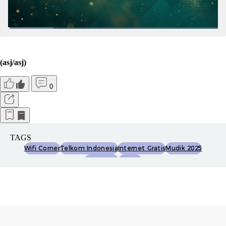
(asj/asj)
0
TAGS
Wifi Corner
Telkom Indonesia
Internet Gratis
Mudik 2025
Ramadhan
Idulfitri