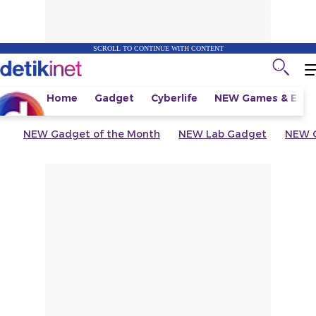
SCROLL TO CONTINUE WITH CONTENT
Home
Gadget
Cyberlife
NEW
Games & Espo
NEW
Gadget of the Month
NEW
Lab Gadget
NEW
G