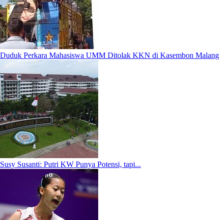
Duduk Perkara Mahasiswa UMM Ditolak KKN di Kasembon Malang
Susy Susanti: Putri KW Punya Potensi, tapi...