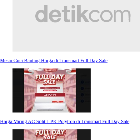
Mesin Cuci Banting Harga di Transmart Full Day Sale
Harga Miring AC Split 1 PK Polytron di Transmart Full Day Sale