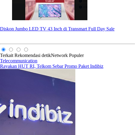
Diskon Jumbo LED TV 43 Inch di Transmart Full Day Sale
Terkait
Rekomendasi
detikNetwork
Populer
Telecommunication
Rayakan HUT RI, Telkom Sebar Promo Paket Indibiz