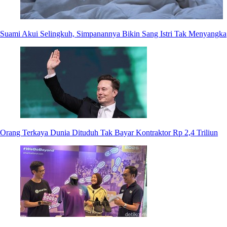
Suami Akui Selingkuh, Simpanannya Bikin Sang Istri Tak Menyangka
Orang Terkaya Dunia Dituduh Tak Bayar Kontraktor Rp 2,4 Triliun