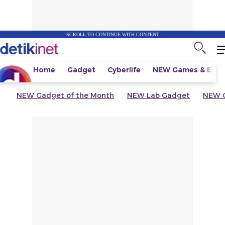
SCROLL TO CONTINUE WITH CONTENT
Home
Gadget
Cyberlife
NEW
Games & Espo
NEW
Gadget of the Month
NEW
Lab Gadget
NEW
G