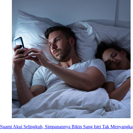
Suami Akui Selingkuh, Simpanannya Bikin Sang Istri Tak Menyangka