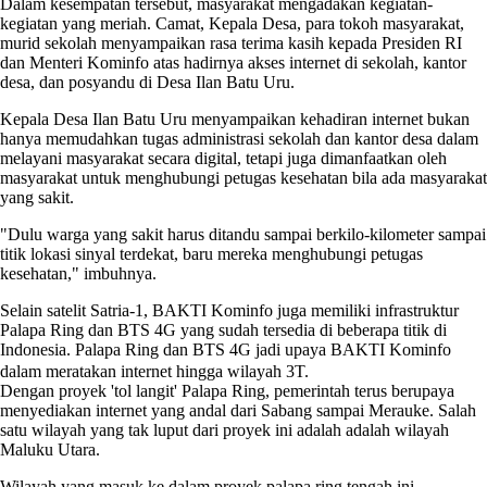
Dalam kesempatan tersebut, masyarakat mengadakan kegiatan-
kegiatan yang meriah. Camat, Kepala Desa, para tokoh masyarakat,
murid sekolah menyampaikan rasa terima kasih kepada Presiden RI
dan Menteri Kominfo atas hadirnya akses internet di sekolah, kantor
desa, dan posyandu di Desa Ilan Batu Uru.
Kepala Desa Ilan Batu Uru menyampaikan kehadiran internet bukan
hanya memudahkan tugas administrasi sekolah dan kantor desa dalam
melayani masyarakat secara digital, tetapi juga dimanfaatkan oleh
masyarakat untuk menghubungi petugas kesehatan bila ada masyarakat
yang sakit.
"Dulu warga yang sakit harus ditandu sampai berkilo-kilometer sampai
titik lokasi sinyal terdekat, baru mereka menghubungi petugas
kesehatan," imbuhnya.
Selain satelit Satria-1, BAKTI Kominfo juga memiliki infrastruktur
Palapa Ring dan BTS 4G yang sudah tersedia di beberapa titik di
Indonesia. Palapa Ring dan BTS 4G jadi upaya BAKTI Kominfo
dalam meratakan internet hingga wilayah 3T.
Dengan proyek 'tol langit' Palapa Ring, pemerintah terus berupaya
menyediakan internet yang andal dari Sabang sampai Merauke. Salah
satu wilayah yang tak luput dari proyek ini adalah adalah wilayah
Maluku Utara.
Wilayah yang masuk ke dalam proyek palapa ring tengah ini