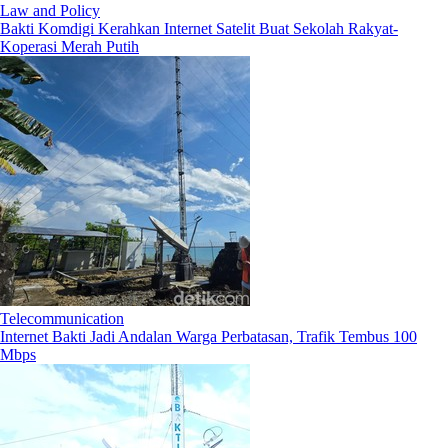
Law and Policy
Bakti Komdigi Kerahkan Internet Satelit Buat Sekolah Rakyat-
Koperasi Merah Putih
Telecommunication
Internet Bakti Jadi Andalan Warga Perbatasan, Trafik Tembus 100
Mbps