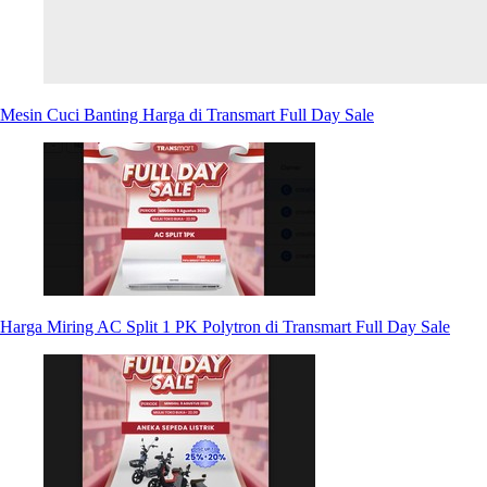
Mesin Cuci Banting Harga di Transmart Full Day Sale
Harga Miring AC Split 1 PK Polytron di Transmart Full Day Sale