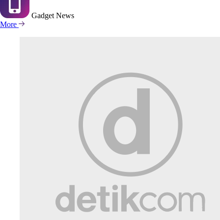
Gadget
News
More