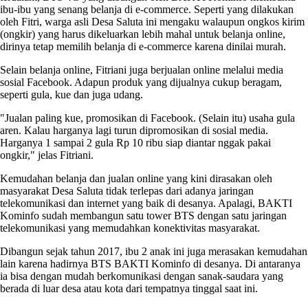
ibu-ibu yang senang belanja di e-commerce. Seperti yang dilakukan
oleh Fitri, warga asli Desa Saluta ini mengaku walaupun ongkos kirim
(ongkir) yang harus dikeluarkan lebih mahal untuk belanja online,
dirinya tetap memilih belanja di e-commerce karena dinilai murah.
Selain belanja online, Fitriani juga berjualan online melalui media
sosial Facebook. Adapun produk yang dijualnya cukup beragam,
seperti gula, kue dan juga udang.
"Jualan paling kue, promosikan di Facebook. (Selain itu) usaha gula
aren. Kalau harganya lagi turun dipromosikan di sosial media.
Harganya 1 sampai 2 gula Rp 10 ribu siap diantar nggak pakai
ongkir," jelas Fitriani.
Kemudahan belanja dan jualan online yang kini dirasakan oleh
masyarakat Desa Saluta tidak terlepas dari adanya jaringan
telekomunikasi dan internet yang baik di desanya. Apalagi, BAKTI
Kominfo sudah membangun satu tower BTS dengan satu jaringan
telekomunikasi yang memudahkan konektivitas masyarakat.
Dibangun sejak tahun 2017, ibu 2 anak ini juga merasakan kemudahan
lain karena hadirnya BTS BAKTI Kominfo di desanya. Di antaranya
ia bisa dengan mudah berkomunikasi dengan sanak-saudara yang
berada di luar desa atau kota dari tempatnya tinggal saat ini.