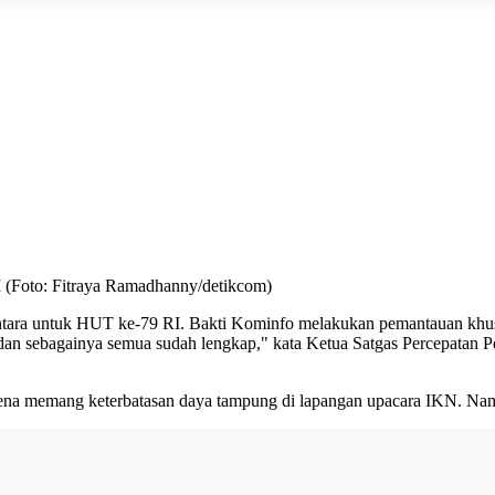
I (Foto: Fitraya Ramadhanny/detikcom)
ntara untuk
HUT ke-79 RI
. Bakti Kominfo melakukan pemantauan khusus 
iaran dan sebagainya semua sudah lengkap," kata Ketua Satgas Percep
ena memang keterbatasan daya tampung di lapangan upacara IKN. Namu