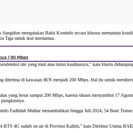
rris Sangidun mengatakan
Bakti Kominfo
secara khusus memantau kondis
ara Tiga untuk ikut memantau.
mbus 190 Mbps
endeteksi site yang mati atau turun kualitasnya," kata Harris didamp
yang diterima di kawasan IKN menjadi 200 Mbps. Hal itu untuk membe
as yang besar sampai 200 Mbps, karena situasi menyambut 17 Agustus
," pungkasnya.
minfo Fadhilah Mathar menambahkan hingga Juli 2024, 54 Base Transc
 54 BTS 4G sudah on air di Provinsi Kaltim," kata Direktur Utama BA