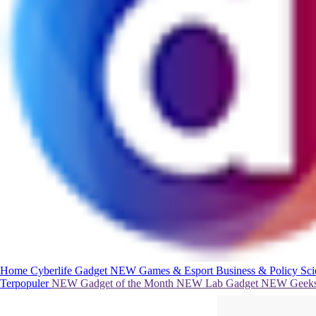
Home
Cyberlife
Gadget
NEW
Games & Esport
Business & Policy
Sc
Terpopuler
NEW
Gadget of the Month
NEW
Lab Gadget
NEW
Geeks