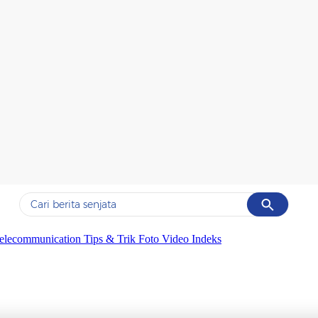
Cancel
Yang sedang ramai dicari
elecommunication
Tips & Trik
Foto
Video
Indeks
#1
data live draw sgp
#2
iran
#3
senjata