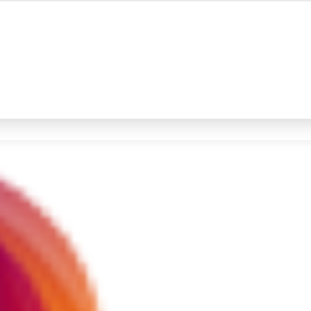
#4
prabowo
#5
gempa hari ini
Promoted
Terakhir yang dicari
Loading...