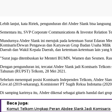
Lebih lanjut, kata Ririek, pengunduran diri
Abdee Slank
bisa langsung
Sementara itu, SVP Corporate Communications & Investor Relation T
Mundurnya Abdee Slank ini merujuk pada ketentuan Surat Edaran Me
Komisaris/Dewan Pengawas dan Karyawan Grup Badan Usaha Milik Neg
Daerah dan Wakil Kepala Daerah, dan ketentuan-ketentuan lain yang b
"Surat juga ditembuskan ke Menteri BUMN, Wamen dan Sesmen. Rasanya
Dengan pengunduran ini, tercatat Abdee Slank jadi
Komisaris Telkom
Tahunan (RUPST) Telkom, 28 Mei 2021.
Sebelum menempati posisi Komisaris Independen Telkom, Abdee Slank
Give.id (2019-sekarang), Komisioner PT Sugih Reksa Indotama (2020
Di samping karirnya itu, Abdee dikenal sebagai gitaris handal dari gru
Baca juga:
Komut Telkom Ungkap Peran Abdee Slank Jadi Komisaris