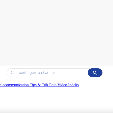
Cancel
Yang sedang ramai dicari
elecommunication
Tips & Trik
Foto
Video
Indeks
#1
data live draw sgp
#2
iran
#3
senjata