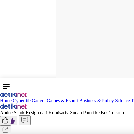
Home
Cyberlife
Gadget
Games & Esport
Business & Policy
Science
T
Abdee Slank Resign dari Komisaris, Sudah Pamit ke Bos Telkom