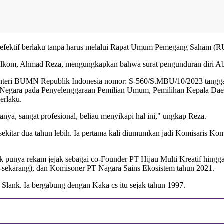
 efektif berlaku tanpa harus melalui Rapat Umum Pemegang Saham (R
elkom, Ahmad Reza, mengungkapkan bahwa surat pengunduran diri Abd
nteri BUMN Republik Indonesia nomor: S-560/S.MBU/10/2023 tanggal
ara pada Penyelenggaraan Pemilian Umum, Pemilihan Kepala Daerah, 
erlaku.
, sangat profesional, beliau menyikapi hal ini," ungkap Reza.
sekitar dua tahun lebih. Ia pertama kali diumumkan jadi Komisaris 
 punya rekam jejak sebagai co-Founder PT Hijau Multi Kreatif hing
-sekarang), dan Komisoner PT Nagara Sains Ekosistem tahun 2021.
p Slank. Ia bergabung dengan Kaka cs itu sejak tahun 1997.