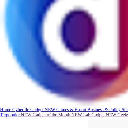
Home
Cyberlife
Gadget
NEW
Games & Esport
Business & Policy
Sc
Terpopuler
NEW
Gadget of the Month
NEW
Lab Gadget
NEW
Geeks