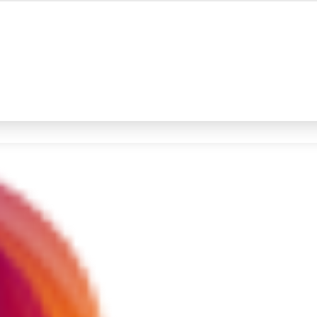
#4
prabowo
#5
gempa hari ini
Promoted
Terakhir yang dicari
Loading...