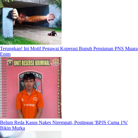
Terungkap! Ini Motif Pegawai Koperasi Bunuh Pensiunan PNS Muara
Enim
Belum Reda Kasus Nakes Nirempati, Postingan 'BPJS Cuma 1%'
Bikin Murka