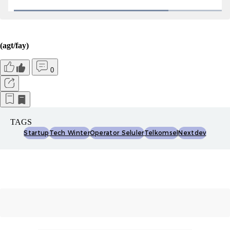
(agt/fay)
0
TAGS
Startup
Tech Winter
Operator Seluler
Telkomsel
Nextdev