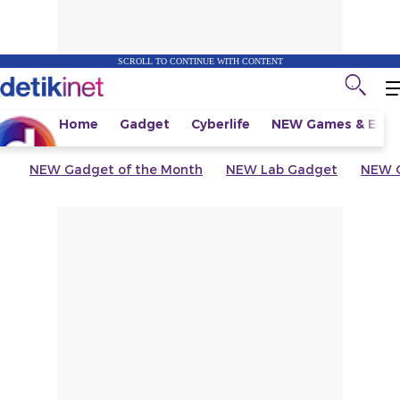
SCROLL TO CONTINUE WITH CONTENT
Home
Gadget
Cyberlife
NEW
Games & Espo
NEW
Gadget of the Month
NEW
Lab Gadget
NEW
G