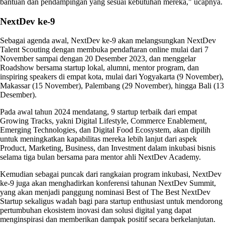
bantuan dan pendampingan yang sesuai kebutuhan mereka," ucapnya.
NextDev ke-9
Sebagai agenda awal, NextDev ke-9 akan melangsungkan NextDev
Talent Scouting dengan membuka pendaftaran online mulai dari 7
November sampai dengan 20 Desember 2023, dan menggelar
Roadshow bersama startup lokal, alumni, mentor program, dan
inspiring speakers di empat kota, mulai dari Yogyakarta (9 November),
Makassar (15 November), Palembang (29 November), hingga Bali (13
Desember).
Pada awal tahun 2024 mendatang, 9 startup terbaik dari empat
Growing Tracks, yakni Digital Lifestyle, Commerce Enablement,
Emerging Technologies, dan Digital Food Ecosystem, akan dipilih
untuk meningkatkan kapabilitas mereka lebih lanjut dari aspek
Product, Marketing, Business, dan Investment dalam inkubasi bisnis
selama tiga bulan bersama para mentor ahli NextDev Academy.
Kemudian sebagai puncak dari rangkaian program inkubasi, NextDev
ke-9 juga akan menghadirkan konferensi tahunan NextDev Summit,
yang akan menjadi panggung nominasi Best of The Best NextDev
Startup sekaligus wadah bagi para startup enthusiast untuk mendorong
pertumbuhan ekosistem inovasi dan solusi digital yang dapat
menginspirasi dan memberikan dampak positif secara berkelanjutan.