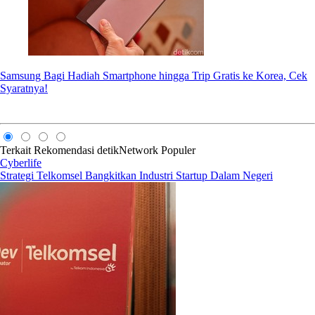
Samsung Bagi Hadiah Smartphone hingga Trip Gratis ke Korea, Cek
Syaratnya!
Terkait
Rekomendasi
detikNetwork
Populer
Cyberlife
Strategi Telkomsel Bangkitkan Industri Startup Dalam Negeri