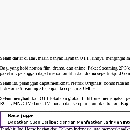
Selain daftar di atas, masih banyak layanan OTT lainnya, mengingat
Bagi yang hobi nonton film, drama, dan anime, Paket Streaming 2P N
paket ini, pelanggan dapat menonton film dan drama seperti Squid Gam
Selain itu, pelanggan dapat menikmati Netflix Originals, bonus ratu
IndiHome Streaming 3P dengan kecepatan 30 Mbps.
Selain menghadirkan OTT lokal dan global, IndiHome memanjakan pel
RCTI, MNC TV dan GTV mudah dan sempurna untuk ditonton. Bagi pe
Baca juga:
Dapatkan Cuan Berlipat dengan Manfaatkan Jaringan Int
Terakhir, IndiHome bagian dari Telkom Indonesia juga memperkenal