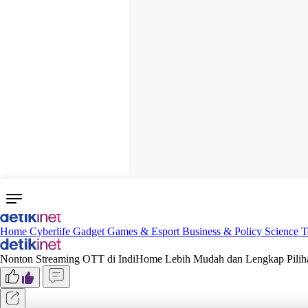
Home
Cyberlife
Gadget
Games & Esport
Business & Policy
Science
T
Nonton Streaming OTT di IndiHome Lebih Mudah dan Lengkap Pilih