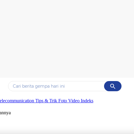
Cancel
Yang sedang ramai dicari
elecommunication
Tips & Trik
Foto
Video
Indeks
#1
data live draw sgp
annya
#2
kebakaran
#3
prabowo