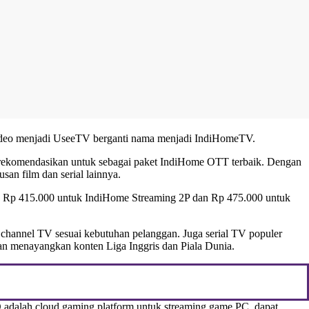
 Video menjadi UseeTV berganti nama menjadi IndiHomeTV.
direkomendasikan untuk sebagai paket IndiHome OTT terbaik. Dengan
an film dan serial lainnya.
urah Rp 415.000 untuk IndiHome Streaming 2P dan Rp 475.000 untuk
hannel TV sesuai kebutuhan pelanggan. Juga serial TV populer
 menayangkan konten Liga Inggris dan Piala Dunia.
dalah cloud gaming platform untuk streaming game PC, dapat