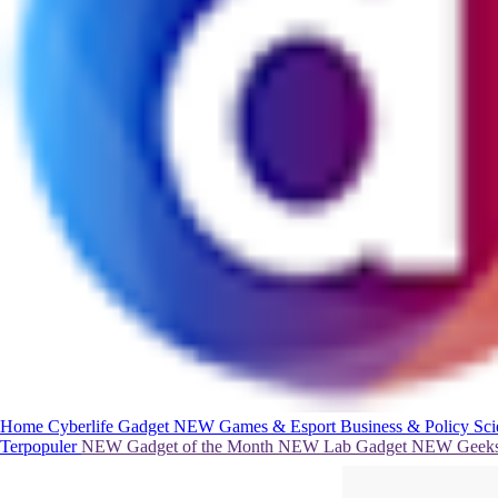
Home
Cyberlife
Gadget
NEW
Games & Esport
Business & Policy
Sc
Terpopuler
NEW
Gadget of the Month
NEW
Lab Gadget
NEW
Geeks