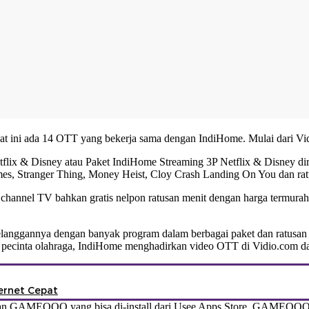
 saat ini ada 14 OTT yang bekerja sama dengan IndiHome. Mulai dari
etflix & Disney atau Paket IndiHome Streaming 3P Netflix & Disney 
es, Stranger Thing, Money Heist, Cloy Crash Landing On You dan ratus
san channel TV bahkan gratis nelpon ratusan menit dengan harga term
anggannya dengan banyak program dalam berbagai paket dan ratusan c
cinta olahraga, IndiHome menghadirkan video OTT di Vidio.com dan
ernet Cepat
kan GAMEQOO yang bisa di-install dari Usee Apps Store. GAMEQOO a