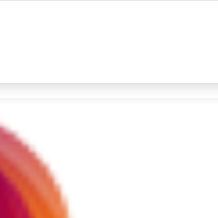
#4
iran
#5
gempa hari ini
Promoted
Terakhir yang dicari
Loading...