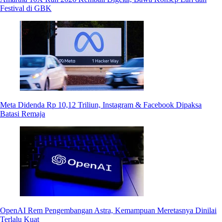
Festival di GBK
Meta Didenda Rp 10,12 Triliun, Instagram & Facebook Dipaksa
Batasi Remaja
OpenAI Rem Pengembangan Astra, Kemampuan Meretasnya Dinilai
Terlalu Kuat