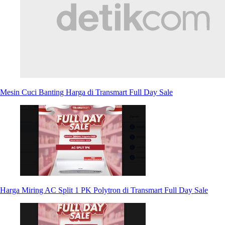
Mesin Cuci Banting Harga di Transmart Full Day Sale
Harga Miring AC Split 1 PK Polytron di Transmart Full Day Sale