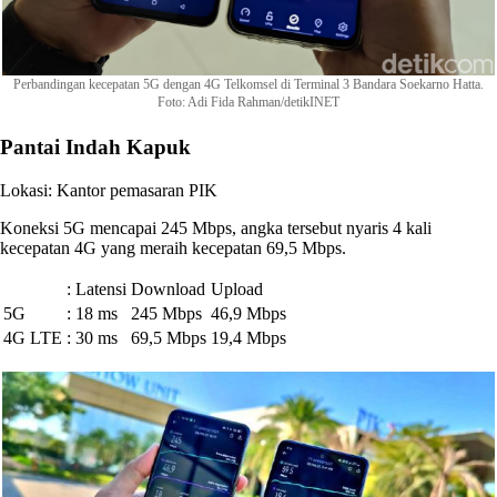
Perbandingan kecepatan 5G dengan 4G Telkomsel di Terminal 3 Bandara Soekarno Hatta.
Foto: Adi Fida Rahman/detikINET
Pantai Indah Kapuk
Lokasi: Kantor pemasaran PIK
Koneksi 5G mencapai 245 Mbps, angka tersebut nyaris 4 kali
kecepatan 4G yang meraih kecepatan 69,5 Mbps.
:
Latensi
Download
Upload
5G
:
18 ms
245 Mbps
46,9 Mbps
4G LTE
:
30 ms
69,5 Mbps
19,4 Mbps