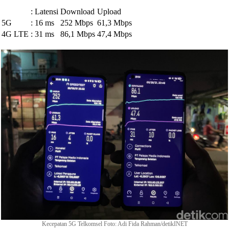
:
Latensi
Download
Upload
5G
:
16 ms
252 Mbps
61,3 Mbps
4G LTE
:
31 ms
86,1 Mbps
47,4 Mbps
Kecepatan 5G Telkomsel Foto: Adi Fida Rahman/detikINET