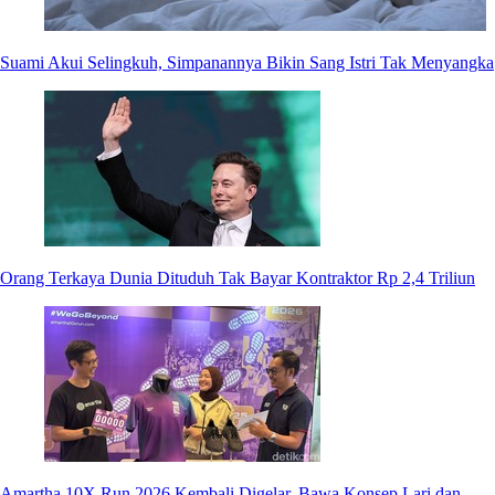
Suami Akui Selingkuh, Simpanannya Bikin Sang Istri Tak Menyangka
Orang Terkaya Dunia Dituduh Tak Bayar Kontraktor Rp 2,4 Triliun
Amartha 10X Run 2026 Kembali Digelar, Bawa Konsep Lari dan