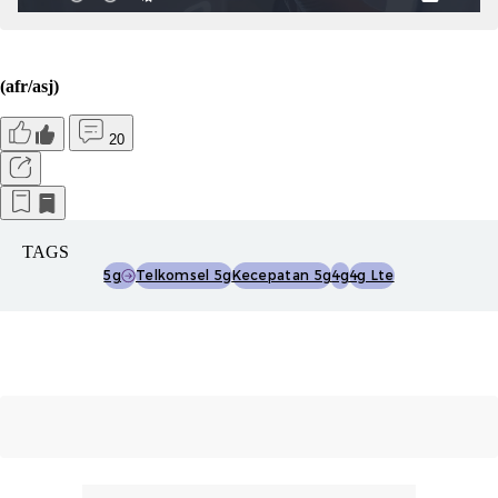
(afr/asj)
20
TAGS
5g
Telkomsel 5g
Kecepatan 5g
4g
4g Lte