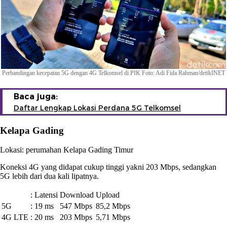
Perbandingan kecepatan 5G dengan 4G Telkomsel di PIK Foto: Adi Fida Rahman/detikINET
Baca juga:
Daftar Lengkap Lokasi Perdana 5G Telkomsel
Kelapa Gading
Lokasi: perumahan Kelapa Gading Timur
Koneksi 4G yang didapat cukup tinggi yakni 203 Mbps, sedangkan
5G lebih dari dua kali lipatnya.
:
Latensi
Download
Upload
5G
:
19 ms
547 Mbps
85,2 Mbps
4G LTE
:
20 ms
203 Mbps
5,71 Mbps