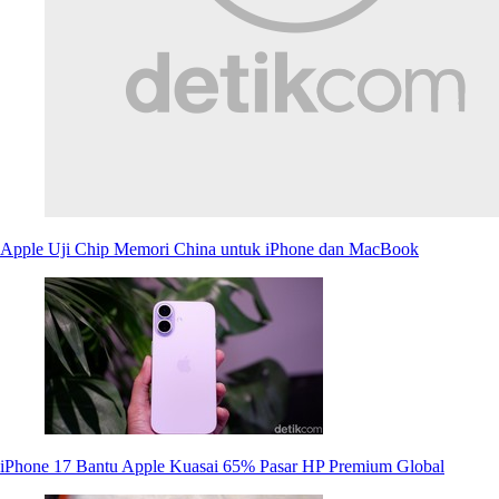
Apple Uji Chip Memori China untuk iPhone dan MacBook
iPhone 17 Bantu Apple Kuasai 65% Pasar HP Premium Global