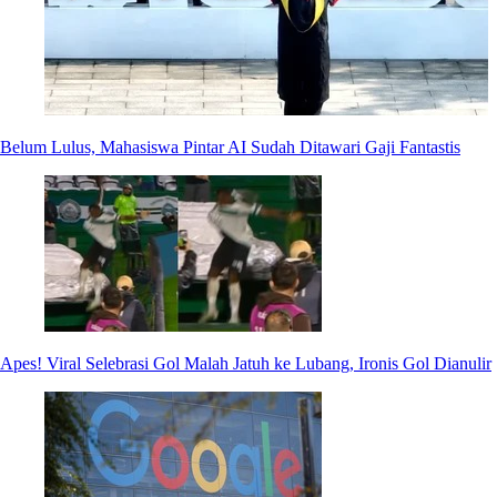
Belum Lulus, Mahasiswa Pintar AI Sudah Ditawari Gaji Fantastis
Apes! Viral Selebrasi Gol Malah Jatuh ke Lubang, Ironis Gol Dianulir