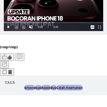
(vmp/vmp)
TAGS
Iphone
Ipad
Apple
Bug
Celah Keamanan