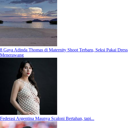
8 Gaya Adinda Thomas di Maternity Shoot Terbaru, Seksi Pakai Dress
Menerawang
Federasi Argentina Maunya Scaloni Bertahan, tapi...