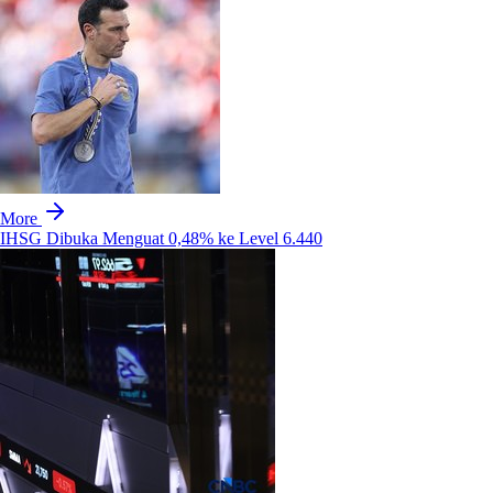
More
IHSG Dibuka Menguat 0,48% ke Level 6.440