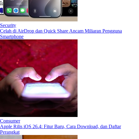
Security
Celah di AirDrop dan Quick Share Ancam Miliaran Pengguna
Smartphone
Consumer
Apple Rilis iOS 26.4: Fitur Baru, Cara Download, dan Daftar
Perangkat