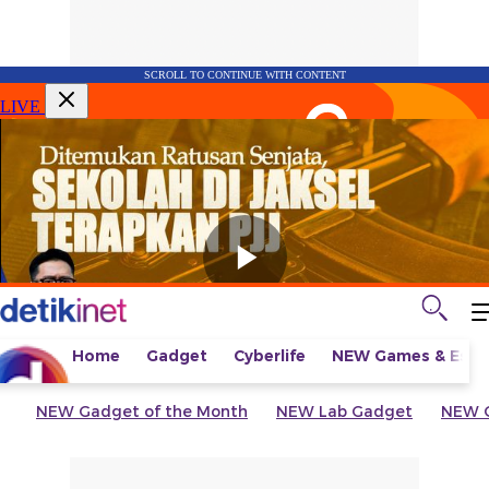
SCROLL TO CONTINUE WITH CONTENT
LIVE
Home
Gadget
Cyberlife
NEW
Games & Espo
NEW
Gadget of the Month
NEW
Lab Gadget
NEW
G