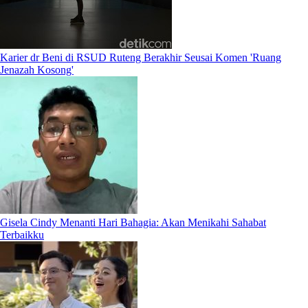
Karier dr Beni di RSUD Ruteng Berakhir Seusai Komen 'Ruang
Jenazah Kosong'
Gisela Cindy Menanti Hari Bahagia: Akan Menikahi Sahabat
Terbaikku