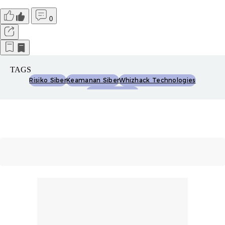
0
TAGS
Risiko Siber
Keamanan Siber
Whizhack Technologies
Ketahanan Siber