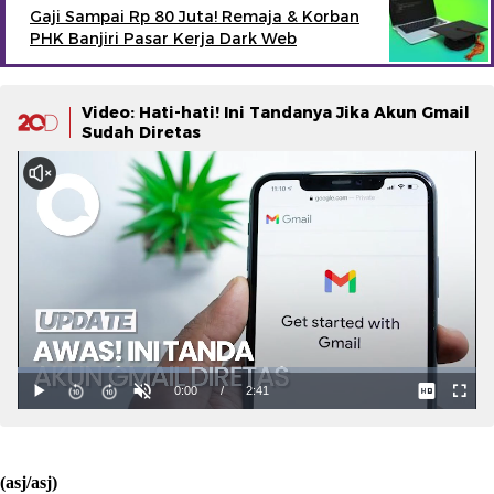
Gaji Sampai Rp 80 Juta! Remaja & Korban
PHK Banjiri Pasar Kerja Dark Web
Video: Hati-hati! Ini Tandanya Jika Akun Gmail
Sudah Diretas
(asj/asj)