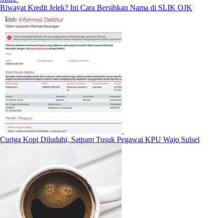
Riwayat Kredit Jelek? Ini Cara Bersihkan Nama di SLIK OJK
Curiga Kopi Diludahi, Satpam Tusuk Pegawai KPU Wajo Sulsel