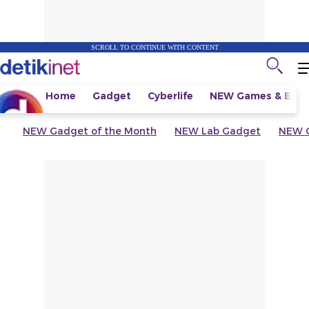
SCROLL TO CONTINUE WITH CONTENT
Home
Gadget
Cyberlife
NEW
Games & Espo
NEW
Gadget of the Month
NEW
Lab Gadget
NEW
G