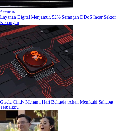
Security
Layanan Digital Menjamur, 52% Serangan DDoS Incar Sektor
Keuangan
Gisela Cindy Menanti Hari Bahagia: Akan Menikahi Sahabat
Terbaikku