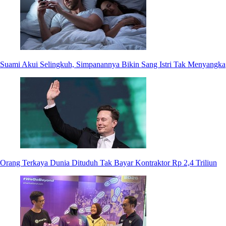
Suami Akui Selingkuh, Simpanannya Bikin Sang Istri Tak Menyangka
Orang Terkaya Dunia Dituduh Tak Bayar Kontraktor Rp 2,4 Triliun