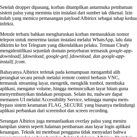
Setelah dropper dipasang, korban ditampilkan antarmuka pembaruan
sistem palsu yang meminta izin instalasi dari sumber tak dikenal. Izin
inilah yang memicu pemasangan payload Albiriox sebagai tahap kedua
infeksi.
Metode terbaru bahkan mengharuskan korban memasukkan nomor
telepon untuk menerima tautan instalasi melalui WhatsApp, lalu data
dikirim ke bot Telegram yang dikendalikan pelaku. Temuan Cleafy
mengidentifikasi sejumlah domain penyebaran termasuk
google-app-
download[.]download, google-get[.]download, dan google-app-
install[.]com
.
Bahayanya Albiriox terletak pada kemampuan mengambil alih
perangkat secara penuh melalui remote control berbasis VNC,
termasuk streaming layar, mengetik, mengklik tombol, membuka
aplikasi, mengatur volume, hingga memunculkan layar hitam guna
menyembunyikan tindakan penipuan. Selain itu, malware dapat
memanen UI melalui Accessibility Service, sehingga mampu mem-
bypass sistem keamanan FLAG_SECURE yang biasanya melindungi
aplikasi perbankan dari screenshot dan screen recording.
Serangan Albiriox juga memanfaatkan overlay palsu yang meniru
tampilan sistem seperti halaman pembaruan atau layar login aplikasi
keuangan. Teknik ini membuat pengguna tidak menyadari bahwa