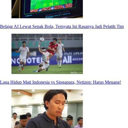
Belajar AI Lewat Sepak Bola, Ternyata Ini Rasanya Jadi Pelatih Tim
Laga Hidup Mati Indonesia vs Singapura, Netizen: Harus Menang!