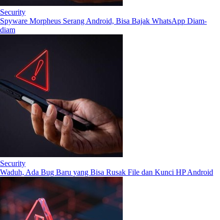
Security
Spyware Morpheus Serang Android, Bisa Bajak WhatsApp Diam-
diam
Security
Waduh, Ada Bug Baru yang Bisa Rusak File dan Kunci HP Android