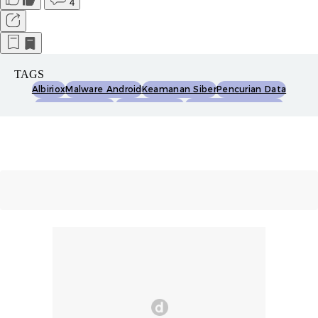
4
TAGS
Albiriox
Malware Android
Keamanan Siber
Pencurian Data
Perbankan Digital
Ancaman Siber
Malware-As-A-Service