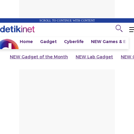
SCROLL TO CONTINUE WITH CONTENT
Home
Gadget
Cyberlife
NEW
Games & Espo
NEW
Gadget of the Month
NEW
Lab Gadget
NEW
G