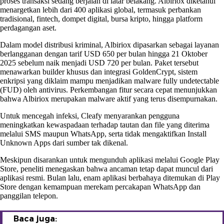
proses transaksi sedang berjalan di latar belakang. Albiriox diketahui
menargetkan lebih dari 400 aplikasi global, termasuk perbankan
tradisional, fintech, dompet digital, bursa kripto, hingga platform
perdagangan aset.
Dalam model distribusi kriminal, Albiriox dipasarkan sebagai layanan
berlangganan dengan tarif USD 650 per bulan hingga 21 Oktober
2025 sebelum naik menjadi USD 720 per bulan. Paket tersebut
menawarkan builder khusus dan integrasi GoldenCrypt, sistem
enkripsi yang diklaim mampu menjadikan malware fully undetectable
(FUD) oleh antivirus. Perkembangan fitur secara cepat menunjukkan
bahwa Albiriox merupakan malware aktif yang terus disempurnakan.
Untuk mencegah infeksi, Cleafy menyarankan pengguna
meningkatkan kewaspadaan terhadap tautan dan file yang diterima
melalui SMS maupun WhatsApp, serta tidak mengaktifkan Install
Unknown Apps dari sumber tak dikenal.
Meskipun disarankan untuk mengunduh aplikasi melalui Google Play
Store, peneliti menegaskan bahwa ancaman tetap dapat muncul dari
aplikasi resmi. Bulan lalu, enam aplikasi berbahaya ditemukan di Play
Store dengan kemampuan merekam percakapan WhatsApp dan
panggilan telepon.
Baca juga: