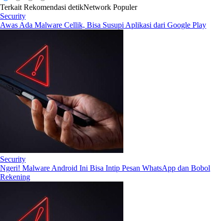
Terkait
Rekomendasi
detikNetwork
Populer
Security
Awas Ada Malware Cellik, Bisa Susupi Aplikasi dari Google Play
Security
Ngeri! Malware Android Ini Bisa Intip Pesan WhatsApp dan Bobol
Rekening