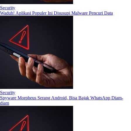
Security
Waduh! Aplikasi Populer Ini Disusupi Malware Pencuri Data
Security
Spyware Morpheus Serang Android, Bisa Bajak WhatsApp Diam-
diam