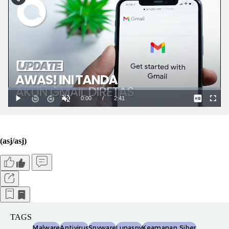
(asj/asj)
TAGS
Malware
Antivirus
Spyware
Lunaspy
Keamanan Siber