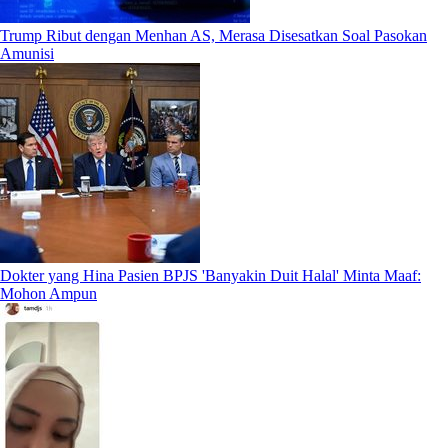
Trump Ribut dengan Menhan AS, Merasa Disesatkan Soal Pasokan
Amunisi
Dokter yang Hina Pasien BPJS 'Banyakin Duit Halal' Minta Maaf:
Mohon Ampun