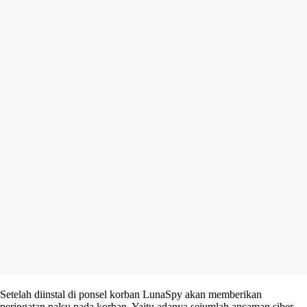
Setelah diinstal di ponsel korban LunaSpy akan memberikan
peringatan palsu pada korban. Yaitu adanya sejumlah ancaman siber