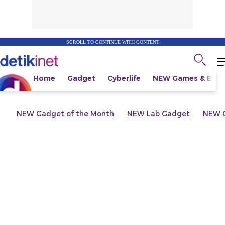
SCROLL TO CONTINUE WITH CONTENT
Home
Gadget
Cyberlife
NEW
Games & Espo
NEW
Gadget of the Month
NEW
Lab Gadget
NEW
G