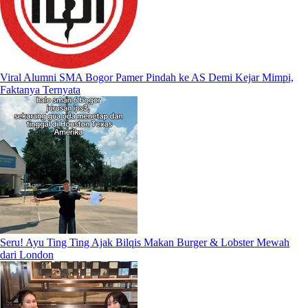
Viral Alumni SMA Bogor Pamer Pindah ke AS Demi Kejar Mimpi,
Faktanya Ternyata
Seru! Ayu Ting Ting Ajak Bilqis Makan Burger & Lobster Mewah
dari London