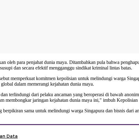
likan oleh para penjahat dunia maya. Ditambahkan pula bahwa penghapu
usupi dan secara efektif mengganggu sindikat kriminal lintas batas.
i tersebut memperkuat komitmen kepolisian untuk melindungi warga Sing
a global dalam memerangi kejahatan dunia maya.
an terlindungi dari pelaku ancaman yang beroperasi di bawah anonimita
am membongkar jaringan kejahatan dunia maya ini," imbuh Kepolisian
 berpikiran sama untuk melindungi warga Singapura dan bisnis dari a
ran Data