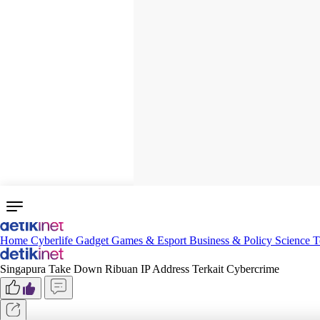
Home
Cyberlife
Gadget
Games & Esport
Business & Policy
Science
T
Singapura Take Down Ribuan IP Address Terkait Cybercrime