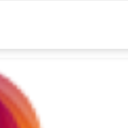
#4
iran
#5
gempa hari ini
Promoted
Terakhir yang dicari
Loading...