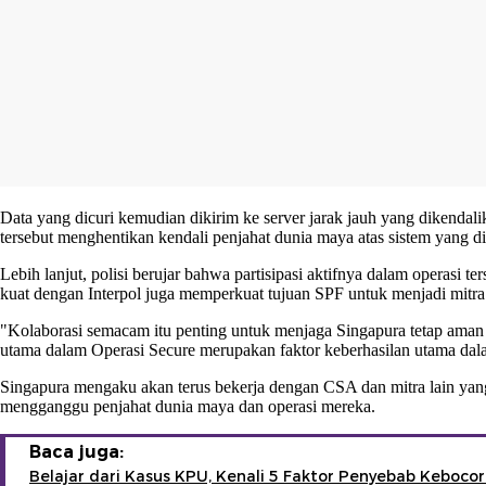
Data yang dicuri kemudian dikirim ke server jarak jauh yang dikenda
tersebut menghentikan kendali penjahat dunia maya atas sistem yang dis
Lebih lanjut, polisi berujar bahwa partisipasi aktifnya dalam operas
kuat dengan Interpol juga memperkuat tujuan SPF untuk menjadi mitr
"Kolaborasi semacam itu penting untuk menjaga Singapura tetap aman d
utama dalam Operasi Secure merupakan faktor keberhasilan utama dal
Singapura mengaku akan terus bekerja dengan CSA dan mitra lain yang
mengganggu penjahat dunia maya dan operasi mereka.
Baca juga:
Belajar dari Kasus KPU, Kenali 5 Faktor Penyebab Keboco