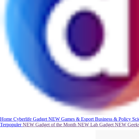
Home
Cyberlife
Gadget
NEW
Games & Esport
Business & Policy
Sc
Terpopuler
NEW
Gadget of the Month
NEW
Lab Gadget
NEW
Geeks