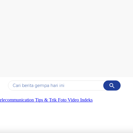
Cancel
Yang sedang ramai dicari
elecommunication
Tips & Trik
Foto
Video
Indeks
#1
data live draw sgp
#2
kebakaran
#3
prabowo