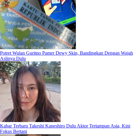
Potret Wulan Guritno Pamer Dewy Skin, Bandingkan Dengan Wajah
Aslinya Dulu
Kabar Terbaru Takeshi Kaneshiro Dulu Aktor Tertampan Asia, Kini
Fokus Bertani