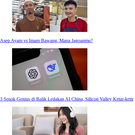
Asep Ayam vs Imam Bawang, Mana Jagoanmu?
3 Sosok Genius di Balik Ledakan AI China, Silicon Valley Ketar-ketir