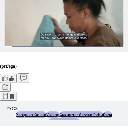
(prf/ega)
TAGS
Penipuan Online
Vishing
Customer Service Palsu
Dana
Ciri-Ciri Penipuan