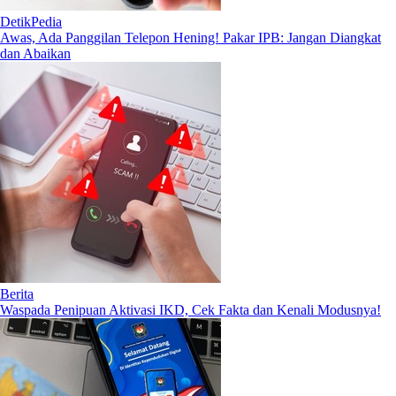
DetikPedia
Awas, Ada Panggilan Telepon Hening! Pakar IPB: Jangan Diangkat
dan Abaikan
Berita
Waspada Penipuan Aktivasi IKD, Cek Fakta dan Kenali Modusnya!