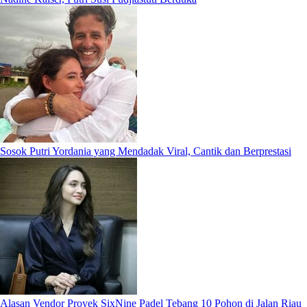
Sosok Putri Yordania yang Mendadak Viral, Cantik dan Berprestasi
Alasan Vendor Proyek SixNine Padel Tebang 10 Pohon di Jalan Riau