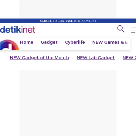
SCROLL TO CONTINUE WITH CONTENT
Home
Gadget
Cyberlife
NEW
Games & Espo
NEW
Gadget of the Month
NEW
Lab Gadget
NEW
G