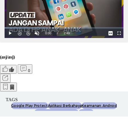
(asj/asj)
0
TAGS
Google Play Protect
Aplikasi Berbahaya
Keamanan Android
Perlindungan Perangkat
Malware