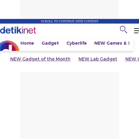
SCROLL TO CONTINUE WITH CONTENT
Home
Gadget
Cyberlife
NEW
Games & Espo
NEW
Gadget of the Month
NEW
Lab Gadget
NEW
G