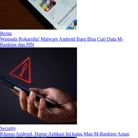
Berita
Waspada Rokarolla! Malware Android Baru Bisa Curi Data M-
Banking dan PIN
Security
Khusus Android, Hapus Aplikasi Ini kalau Mau M-Banking Aman