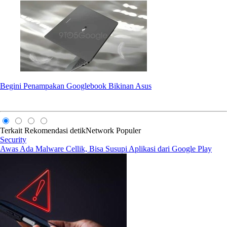
Begini Penampakan Googlebook Bikinan Asus
Terkait
Rekomendasi
detikNetwork
Populer
Security
Awas Ada Malware Cellik, Bisa Susupi Aplikasi dari Google Play