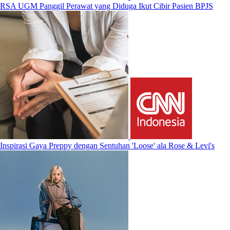
RSA UGM Panggil Perawat yang Diduga Ikut Cibir Pasien BPJS
Inspirasi Gaya Preppy dengan Sentuhan 'Loose' ala Rose & Levi's