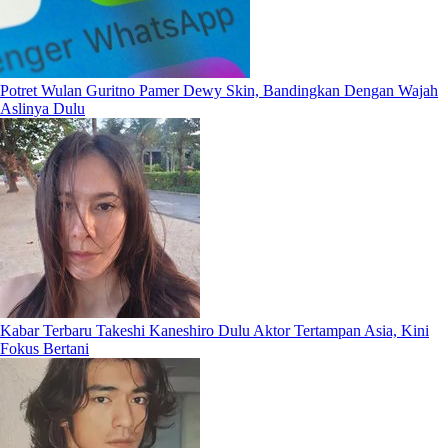
Potret Wulan Guritno Pamer Dewy Skin, Bandingkan Dengan Wajah
Aslinya Dulu
Kabar Terbaru Takeshi Kaneshiro Dulu Aktor Tertampan Asia, Kini
Fokus Bertani