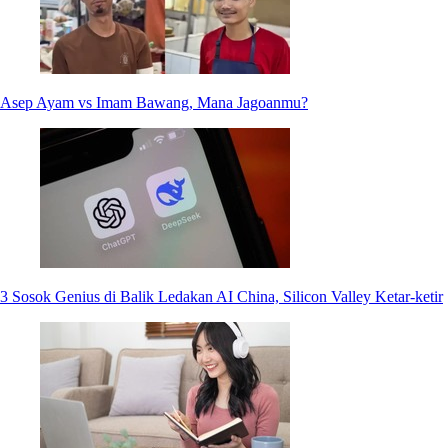
Asep Ayam vs Imam Bawang, Mana Jagoanmu?
3 Sosok Genius di Balik Ledakan AI China, Silicon Valley Ketar-ketir