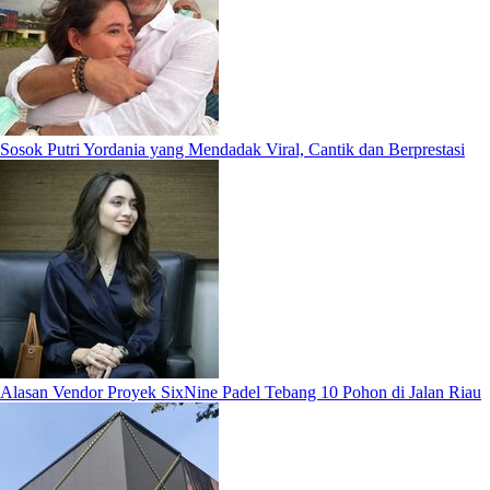
Sosok Putri Yordania yang Mendadak Viral, Cantik dan Berprestasi
Alasan Vendor Proyek SixNine Padel Tebang 10 Pohon di Jalan Riau