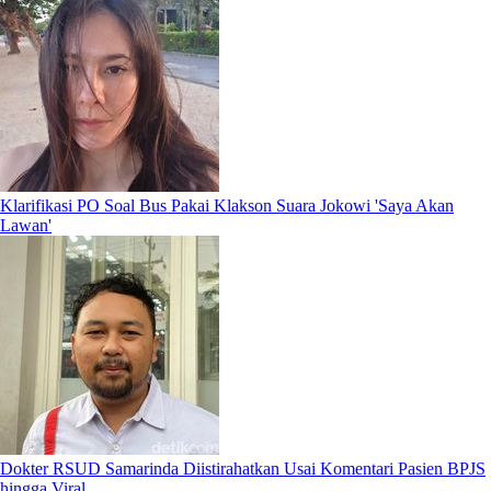
Klarifikasi PO Soal Bus Pakai Klakson Suara Jokowi 'Saya Akan
Lawan'
Dokter RSUD Samarinda Diistirahatkan Usai Komentari Pasien BPJS
hingga Viral