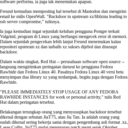
software performa, ia juga tak menemukan apapun.
Freund kemudian memposting hal tersebut di Mastodon dan mengirim
email ke milis OpenWall. "Backdoor in upstream xz/liblzma leading to
ssh server compromise," tulisnya.
Ia juga kemudian ingat sejumlah keluhan pengguna Postgre terkait
Valgrind, program di Linux yang berfungsi mengecek error di memori.
Dalam sejumlah pengecekan lebih lanjut Freund menemukan kalau
repositori upstream xz dan tarballs xz sukses dijebol dan disusupi
backdoor.
Dalam waktu singkat, Red Hat -- perusahaan software open source --
langsung mengirimkan peringatan darurat ke pengguna Fedora
Rawhide dan Fedora Linux 40. Pasalnya Fedora Linux 40 versi beta
menyimpan dua library xz yang terdampak, begitu juga dengan Fedora
Rawhide.
"PLEASE IMMEDIATELY STOP USAGE OF ANY FEDORA
RAWHIDE INSTANCES for work or personal activity," tulis Red
Hat dalam peringatan tersebut.
Belakangan terungkap orang yang menyusupkan backdoor tersebut
dikenal dengan sebutan JiaT75, atau Jia Tan. Ia adalah orang yang
sudah dikenal sering bekerja sama dengan pengembang asli format .xz,
Lasse Collin. JiaT75 mulai menggarap patch resmi sejak Oktober