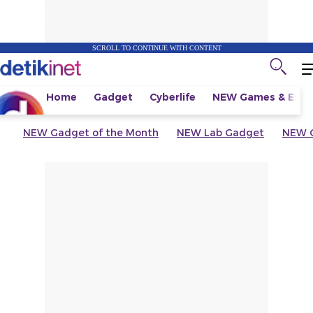
SCROLL TO CONTINUE WITH CONTENT
Home
Gadget
Cyberlife
NEW
Games & Espo
NEW
Gadget of the Month
NEW
Lab Gadget
NEW
G