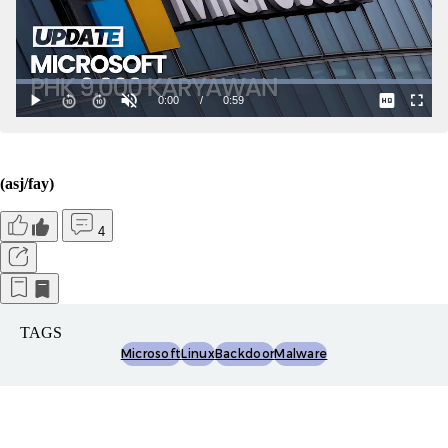
(asj/fay)
4
TAGS
Microsoft
Linux
Backdoor
Malware