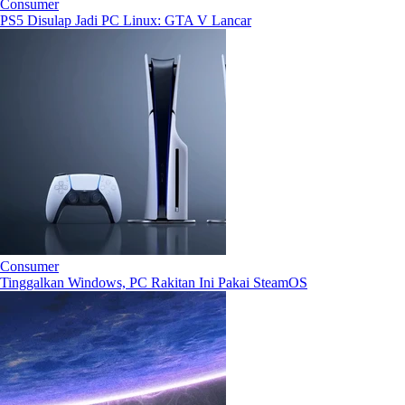
Consumer
PS5 Disulap Jadi PC Linux: GTA V Lancar
Consumer
Tinggalkan Windows, PC Rakitan Ini Pakai SteamOS