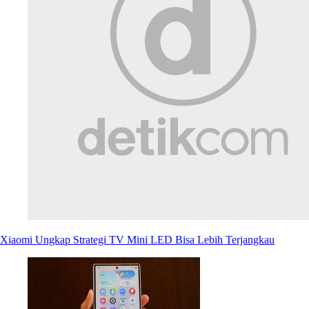
Xiaomi Ungkap Strategi TV Mini LED Bisa Lebih Terjangkau