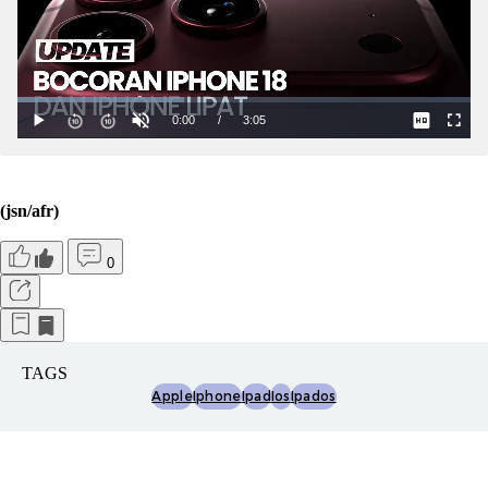
(jsn/afr)
0
TAGS
Apple
Iphone
Ipad
Ios
Ipados