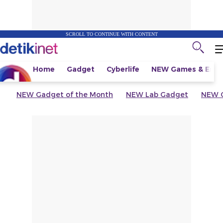
SCROLL TO CONTINUE WITH CONTENT
Home
Gadget
Cyberlife
NEW
Games & Espo
NEW
Gadget of the Month
NEW
Lab Gadget
NEW
G