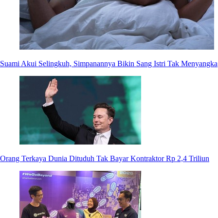
Suami Akui Selingkuh, Simpanannya Bikin Sang Istri Tak Menyangka
Orang Terkaya Dunia Dituduh Tak Bayar Kontraktor Rp 2,4 Triliun