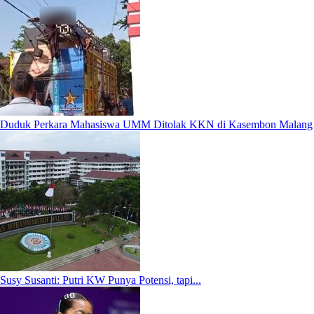
Duduk Perkara Mahasiswa UMM Ditolak KKN di Kasembon Malang
Susy Susanti: Putri KW Punya Potensi, tapi...