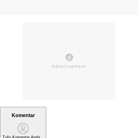
Komentar
Tulis Komentar Anda...