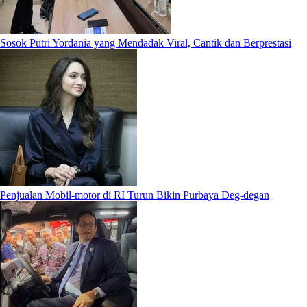
Sosok Putri Yordania yang Mendadak Viral, Cantik dan Berprestasi
Penjualan Mobil-motor di RI Turun Bikin Purbaya Deg-degan