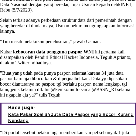
Data Nasional dengan yang beredar," ujar Usman kepada detikINET,
Rabu (5/7/2023).
Selain terkait adanya perbedaan struktur data dari pemerintah dengan
yang beredar di dunia maya, Usman belum mengungkapkan informasi
lainnya.
"Tim masih melakukan penelusuran," jawab Usman.
Kabar
kebocoran data pengguna paspor WNI
ini pertama kali
disampaikan oleh Pendiri Ethical Hacker Indonesia, Teguh Aprianto,
di akun Twitter pribadinya.
"Buat yang udah pada punya paspor, selamat karena 34 juta data
paspor baru aja dibocorkan & diperjualbelikan. Data yg dipastikan
bocor diantaranya no paspor, tgl berlaku paspor, nama lengkap, tgl
lahir, jenis kelamin dll. Ini @kemkominfo sama @BSSN_RI selama
ini ngapain aja ya?" tulis Teguh.
Baca juga:
Kata Pakar Soal 34 Juta Data Paspor yang Bocor: Kurang
Nendang
"Di portal tersebut pelaku juga memberikan sampel sebanyak 1 juta