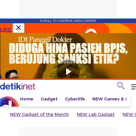
SCROLL TO CONTINUE WITH CONTENT
LIVE
Home
Gadget
Cyberlife
NEW
Games & Espo
NEW
Gadget of the Month
NEW
Lab Gadget
NEW
G