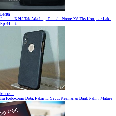
Berita
Jaminan KPK Tak Ada Lagi Data di iPhone XS Eks Koruptor Laku
Rp 34 Juta
Moneter
Isu Kebocoran Data, Pakar IT Sebut Keamanan Bank Paling Mature