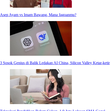
Asep Ayam vs Imam Bawang, Mana Jagoanmu?
3 Sosok Genius di Balik Ledakan AI China, Silicon Valley Ketar-ketir