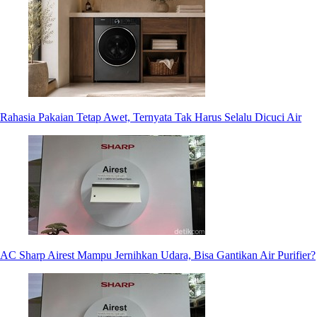
Rahasia Pakaian Tetap Awet, Ternyata Tak Harus Selalu Dicuci Air
AC Sharp Airest Mampu Jernihkan Udara, Bisa Gantikan Air Purifier?