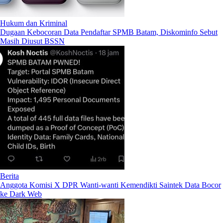
Hukum dan Kriminal
Dugaan Kebocoran Data Pendaftar SPMB Batam, Diskominfo Sebut
Masih Diusut BSSN
Berita
Anggota Komisi X DPR Wanti-wanti Kemendikti Saintek Data Bocor
ke Dark Web