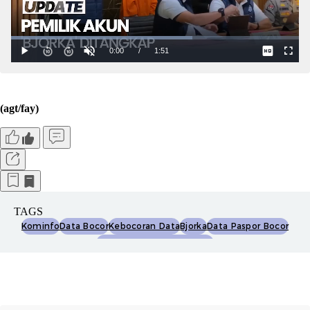
(agt/fay)
TAGS
Kominfo
Data Bocor
Kebocoran Data
Bjorka
Data Paspor Bocor
34 Juta Data Paspor Bocor