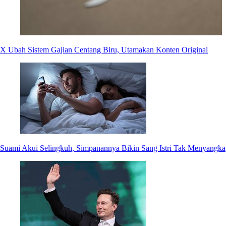
X Ubah Sistem Gajian Centang Biru, Utamakan Konten Original
Suami Akui Selingkuh, Simpanannya Bikin Sang Istri Tak Menyangka