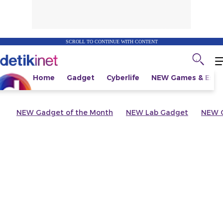
SCROLL TO CONTINUE WITH CONTENT
Home
Gadget
Cyberlife
NEW
Games & Espo
NEW
Gadget of the Month
NEW
Lab Gadget
NEW
G