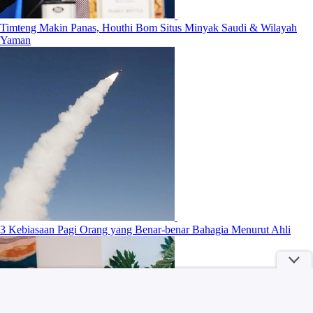
Timteng Makin Panas, Houthi Bom Situs Minyak Saudi & Wilayah
Yaman
3 Kebiasaan Pagi Orang yang Benar-benar Bahagia Menurut Ahli