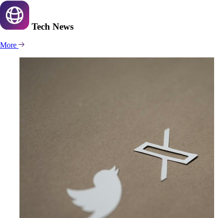
Tech
News
More