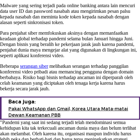
Malware yang sering terjadi pada online banking antara lain mencuri
data user ID dan password nasabah atau mengirimkan pesan palsu
kepada nasabah dan meminta kode token kepada nasabah dengan
alasan seperti sinkronisasi token.
Para penjahat siber memfokuskan aksinya dengan memanfaatkan
keadaan global terhadap pandemi selama bulan Januari hingga Juni.
Dengan bisnis yang beralih ke pekerjaan jarak jauh karena pandemi,
penjahat dunia maya mengejar alat yang digunakan di lingkungan ini,
seperti aplikasi konferensi video.
Beberapa
serangan siber
melibatkan serangan terhadap panggilan
konferensi video pribadi atau memancing pengguna dengan domain
berbahaya. Risiko bagi bisnis terhadap ancaman ini diperparah oleh
celah keamanan yang diciptakan oleh tenaga kerja karena harus
bekerja secara jarak jauh.
Baca juga:
Pakai WhatsApp dan Gmail, Korea Utara Mata-matai
Dewan Keamanan PBB
"Pandemi yang saat ini sedang terjadi telah mendominasi semua
kehidupan kita tak terkecuali ancaman dunia maya dan belum terlihat
akan melambat. Oleh karena itu, organisasi maupun individu harus
lebih peka dan berhati-hati dan harus terus meningkatkan strategi