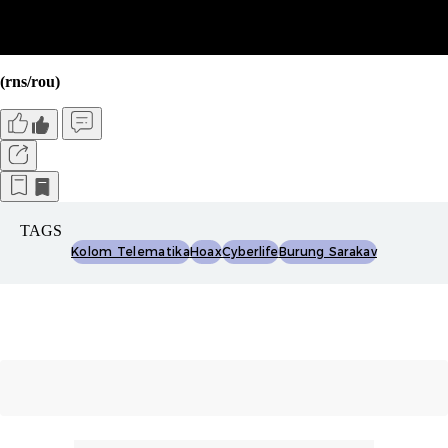
(rns/rou)
TAGS
Kolom Telematika
Hoax
Cyberlife
Burung Sarakav