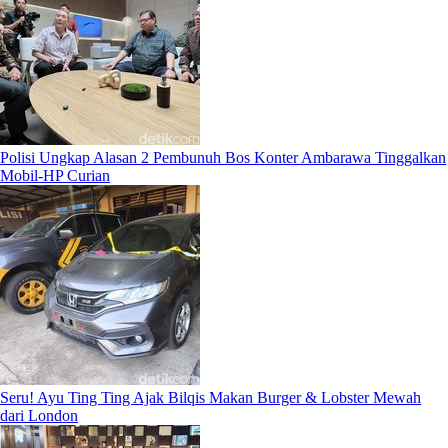
Polisi Ungkap Alasan 2 Pembunuh Bos Konter Ambarawa Tinggalkan
Mobil-HP Curian
Seru! Ayu Ting Ting Ajak Bilqis Makan Burger & Lobster Mewah
dari London