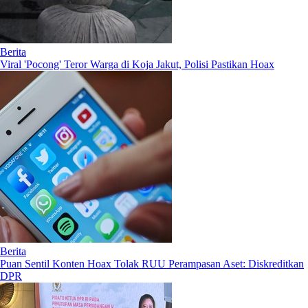
Berita
Viral 'Pocong' Teror Warga di Koja Jakut, Polisi Pastikan Hoax
Berita
Puan Sentil Konten Hoax Tolak RUU Perampasan Aset: Diskreditkan
DPR