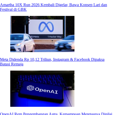
Amartha 10X Run 2026 Kembali Digelar, Bawa Konsep Lari dan
Festival di GBK
Meta Didenda Rp 10,12 Triliun, Instagram & Facebook Dipaksa
Batasi Remaja
OpenAI Rem Pengembangan Astra, Kemampuan Meretasnya Dinilai