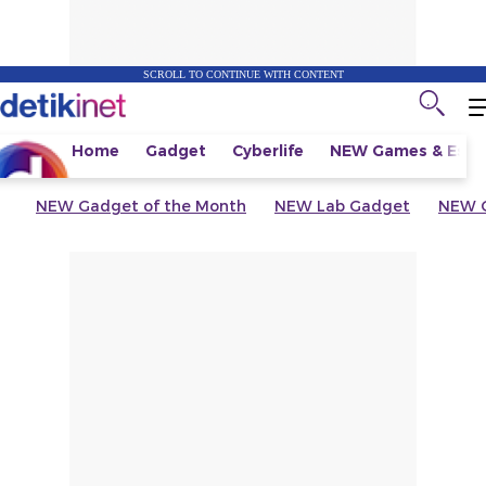
SCROLL TO CONTINUE WITH CONTENT
Home
Gadget
Cyberlife
NEW
Games & Espo
NEW
Gadget of the Month
NEW
Lab Gadget
NEW
G