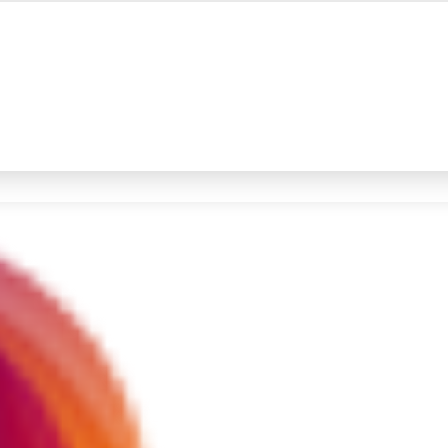
#4
iran
#5
prabowo
Promoted
Terakhir yang dicari
Loading...