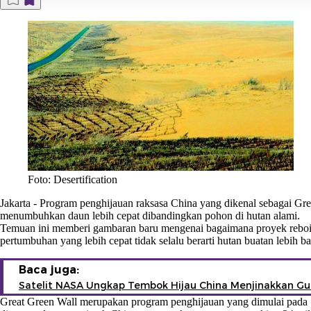
Foto: Desertification
Jakarta
-
Program penghijauan raksasa China yang dikenal sebagai Gre
menumbuhkan daun lebih cepat dibandingkan pohon di hutan alami.
Temuan ini memberi gambaran baru mengenai bagaimana proyek rebois
pertumbuhan yang lebih cepat tidak selalu berarti hutan buatan lebih b
Baca juga:
Satelit NASA Ungkap Tembok Hijau China Menjinakkan Gu
Great Green Wall merupakan program penghijauan yang dimulai pada 1