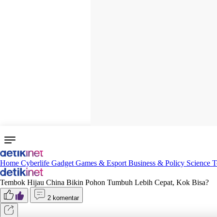
Home
Cyberlife
Gadget
Games & Esport
Business & Policy
Science
T
Tembok Hijau China Bikin Pohon Tumbuh Lebih Cepat, Kok Bisa?
2 komentar