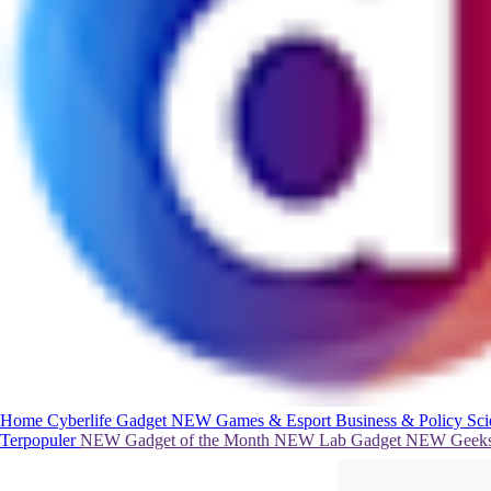
Home
Cyberlife
Gadget
NEW
Games & Esport
Business & Policy
Sc
Terpopuler
NEW
Gadget of the Month
NEW
Lab Gadget
NEW
Geeks