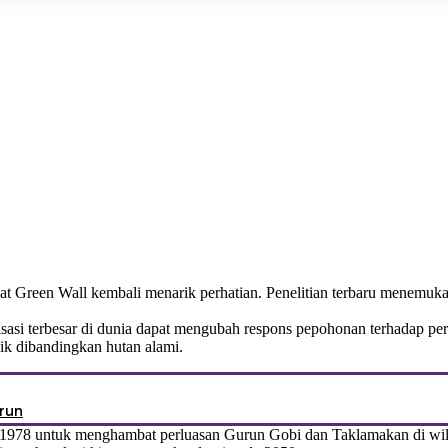
at Green Wall kembali menarik perhatian. Penelitian terbaru menemuk
asi terbesar di dunia dapat mengubah respons pepohonan terhadap pe
aik dibandingkan hutan alami.
run
978 untuk menghambat perluasan Gurun Gobi dan Taklamakan di wilayah