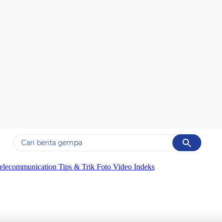
Cancel
Yang sedang ramai dicari
elecommunication
Tips & Trik
Foto
Video
Indeks
#1
gempa hari ini
#2
demo
#3
gempa