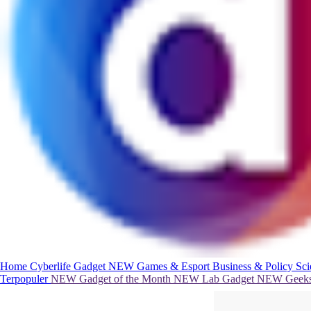
Home
Cyberlife
Gadget
NEW
Games & Esport
Business & Policy
Sc
Terpopuler
NEW
Gadget of the Month
NEW
Lab Gadget
NEW
Geeks