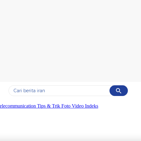
Cancel
Yang sedang ramai dicari
elecommunication
Tips & Trik
Foto
Video
Indeks
#1
gempa hari ini
#2
gempa
#3
iran