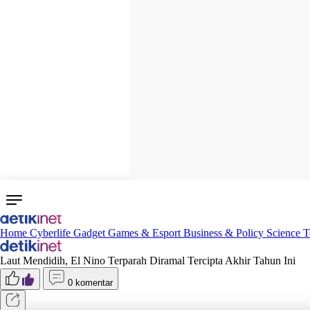
Home
Cyberlife
Gadget
Games & Esport
Business & Policy
Science
T
Laut Mendidih, El Nino Terparah Diramal Tercipta Akhir Tahun Ini
0 komentar