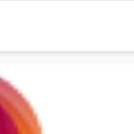
#4
demo
#5
prabowo
Promoted
Terakhir yang dicari
Loading...