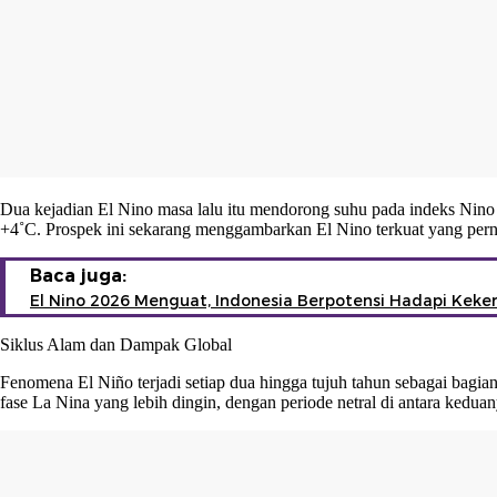
Dua kejadian El Nino masa lalu itu mendorong suhu pada indeks Nino 
+4˚C. Prospek ini sekarang menggambarkan El Nino terkuat yang pernah
Baca juga:
El Nino 2026 Menguat, Indonesia Berpotensi Hadapi Kekeri
Siklus Alam dan Dampak Global
Fenomena El Niño terjadi setiap dua hingga tujuh tahun sebagai bagia
fase La Nina yang lebih dingin, dengan periode netral di antara keduan