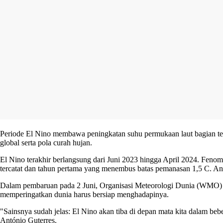
Periode El Nino membawa peningkatan suhu permukaan laut bagian ten
global serta pola curah hujan.
El Nino terakhir berlangsung dari Juni 2023 hingga April 2024. Feno
tercatat dan tahun pertama yang menembus batas pemanasan 1,5 C. Ang
Dalam pembaruan pada 2 Juni, Organisasi Meteorologi Dunia (WMO)
memperingatkan dunia harus bersiap menghadapinya.
"Sainsnya sudah jelas: El Nino akan tiba di depan mata kita dalam b
António Guterres.