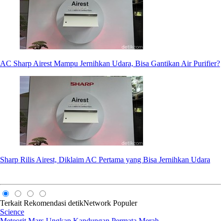
AC Sharp Airest Mampu Jernihkan Udara, Bisa Gantikan Air Purifier?
Sharp Rilis Airest, Diklaim AC Pertama yang Bisa Jernihkan Udara
Terkait
Rekomendasi
detikNetwork
Populer
Science
Meteorit Mars Ungkap Kandungan Permata Merah