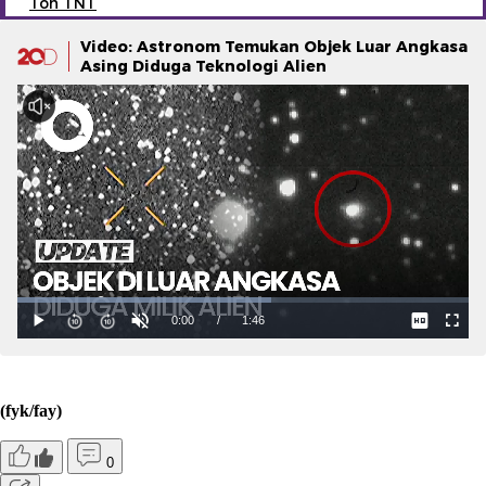
Ton TNT
Video: Astronom Temukan Objek Luar Angkasa
Asing Diduga Teknologi Alien
(fyk/fay)
0