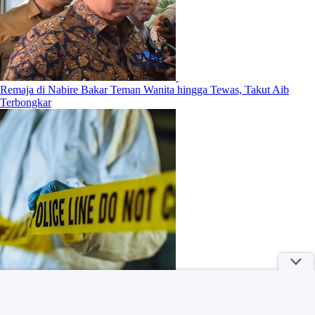
Remaja di Nabire Bakar Teman Wanita hingga Tewas, Takut Aib
Terbongkar
3 Tanda Pertemananmu Sudah Nggak Sehat dan Sebaiknya Jangan
Diabaikan