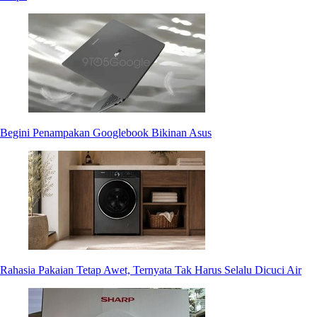
Begini Penampakan Googlebook Bikinan Asus
Rahasia Pakaian Tetap Awet, Ternyata Tak Harus Selalu Dicuci Air