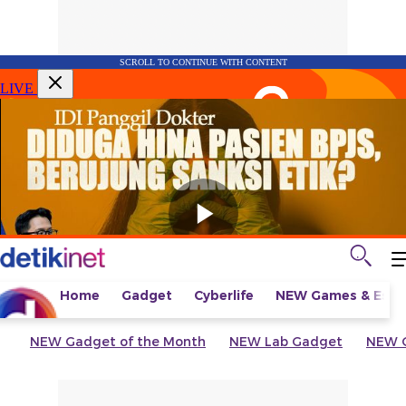
SCROLL TO CONTINUE WITH CONTENT
LIVE
Home
Gadget
Cyberlife
NEW
Games & Espo
NEW
Gadget of the Month
NEW
Lab Gadget
NEW
G