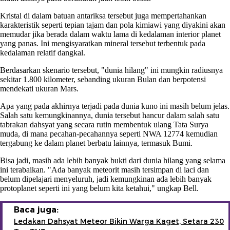
Kristal di dalam batuan antariksa tersebut juga mempertahankan
karakteristik seperti tepian tajam dan pola kimiawi yang diyakini akan
memudar jika berada dalam waktu lama di kedalaman interior planet
yang panas. Ini mengisyaratkan mineral tersebut terbentuk pada
kedalaman relatif dangkal.
Berdasarkan skenario tersebut, "dunia hilang" ini mungkin radiusnya
sekitar 1.800 kilometer, sebanding ukuran Bulan dan berpotensi
mendekati ukuran Mars.
Apa yang pada akhirnya terjadi pada dunia kuno ini masih belum jelas.
Salah satu kemungkinannya, dunia tersebut hancur dalam salah satu
tabrakan dahsyat yang secara rutin membentuk ulang Tata Surya
muda, di mana pecahan-pecahannya seperti NWA 12774 kemudian
tergabung ke dalam planet berbatu lainnya, termasuk Bumi.
Bisa jadi, masih ada lebih banyak bukti dari dunia hilang yang selama
ini terabaikan. "Ada banyak meteorit masih tersimpan di laci dan
belum dipelajari menyeluruh, jadi kemungkinan ada lebih banyak
protoplanet seperti ini yang belum kita ketahui," ungkap Bell.
Baca juga:
Ledakan Dahsyat Meteor Bikin Warga Kaget, Setara 230