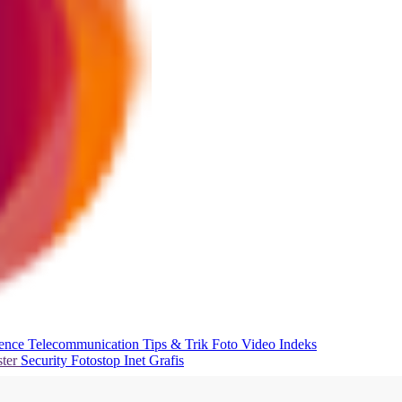
ience
Telecommunication
Tips & Trik
Foto
Video
Indeks
ter
Security
Fotostop
Inet Grafis