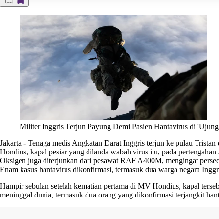
Militer Inggris Terjun Payung Demi Pasien Hantavirus di 'Ujun
Jakarta
-
Tenaga medis Angkatan Darat Inggris terjun ke pulau Tristan
Hondius, kapal pesiar yang dilanda wabah virus itu, pada pertengahan A
Oksigen juga diterjunkan dari pesawat RAF A400M, mengingat persediaan
Enam kasus hantavirus dikonfirmasi, termasuk dua warga negara Inggris 
Hampir sebulan setelah kematian pertama di MV Hondius, kapal terseb
meninggal dunia, termasuk dua orang yang dikonfirmasi terjangkit hant