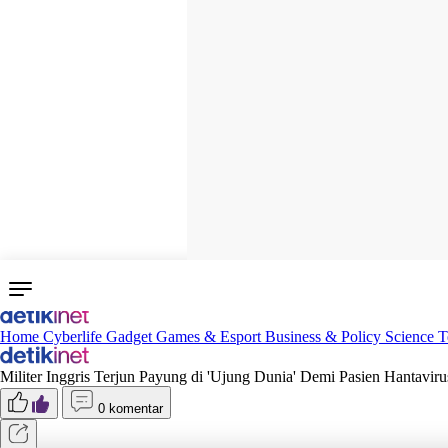
Home
Cyberlife
Gadget
Games & Esport
Business & Policy
Science
T
Militer Inggris Terjun Payung di 'Ujung Dunia' Demi Pasien Hantaviru
0 komentar