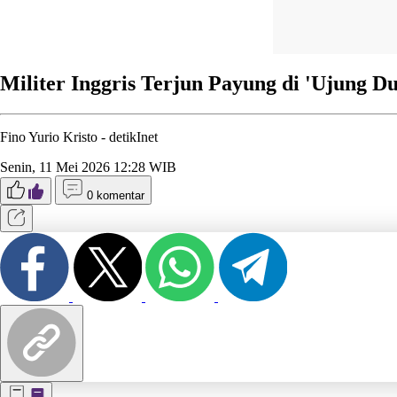
Militer Inggris Terjun Payung di 'Ujung D
Fino Yurio Kristo -
detikInet
Senin, 11 Mei 2026 12:28 WIB
0 komentar