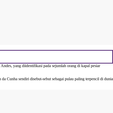
Andes, yang diidentifikasi pada sejumlah orang di kapal pesiar
 da Cunha sendiri disebut-sebut sebagai pulau paling terpencil di dunia