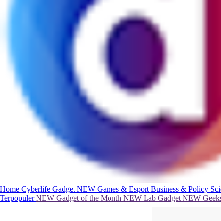
Home
Cyberlife
Gadget
NEW
Games & Esport
Business & Policy
Sc
Terpopuler
NEW
Gadget of the Month
NEW
Lab Gadget
NEW
Geeks