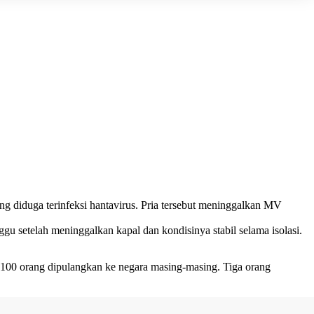
ng diduga terinfeksi hantavirus. Pria tersebut meninggalkan MV
gu setelah meninggalkan kapal dan kondisinya stabil selama isolasi.
i 100 orang dipulangkan ke negara masing-masing. Tiga orang