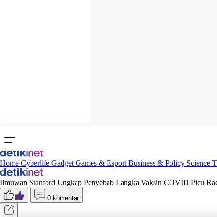
Home
Cyberlife
Gadget
Games & Esport
Business & Policy
Science
T
Ilmuwan Stanford Ungkap Penyebab Langka Vaksin COVID Picu Rad
0 komentar