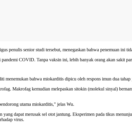
ligus penulis senior studi tersebut, menegaskan bahwa penemuan ini 
pandemi COVID. Tanpa vaksin ini, lebih banyak orang akan sakit parah
eliti menemukan bahwa miokarditis dipicu oleh respons imun dua tahap y
krofag. Makrofag kemudian melepaskan sitokin (molekul sinyal) berna
ndorong utama miokarditis," jelas Wu.
an yang dapat merusak sel otot jantung. Eksperimen pada tikus menun
rhadap virus.