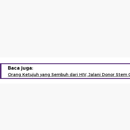
Baca juga:
Orang Ketujuh yang Sembuh dari HIV, Jalani Donor Stem C