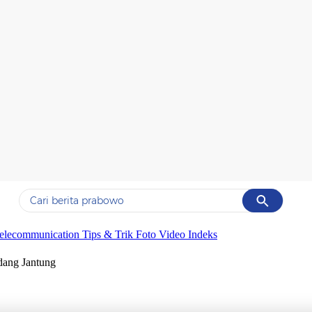
Cancel
Yang sedang ramai dicari
elecommunication
Tips & Trik
Foto
Video
Indeks
#1
gempa hari ini
ang Jantung
#2
gempa
#3
iran