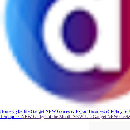
Home
Cyberlife
Gadget
NEW
Games & Esport
Business & Policy
Sc
Terpopuler
NEW
Gadget of the Month
NEW
Lab Gadget
NEW
Geeks