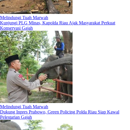
Melindungi Tuah Marwah
Kunjungi PLG Minas, Kapolda Riau Ajak Masyarakat Perkuat
Konservasi Gajah
Melindungi Tuah Marwah
Dukung Inpres Prabowo, Green Policing Polda Riau Siap Kawal
Pelestarian Gajah