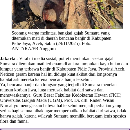
Seorang warga melintasi bangkai gajah Sumatra yang
ditemukan mati di daerah bencana banjir di Kabupaten
Pidie Jaya, Aceh, Sabtu (29/11/2025). Foto:
ANTARA/FB Anggoro
Jakarta
-
Viral di media sosial, potret memilukan seekor gajah
Sumatra ditemukan mati terbenam di antara tumpukan kayu hutan dan
lumpur yang terbawa banjir di Kabupaten Pidie Jaya, Provinsi Aceh.
Netizen geram karena hal ini diduga kuat akibat dari longsornya
habitat asli mereka karena bencana banjir tersebut.
Ya, bencana banjir dan longsor yang terjadi di Sumatra menelan
ratusan korban jiwa, juga merusak habitat dari satwa dan
menewaskannya. Guru Besar Fakultas Kedokteran Hewan (FKH)
Universitas Gadjah Mada (UGM), Prof. Dr. drh. Raden Wisnu
Nurcahyo menegaskan bahwa hal tersebut menjadi perhatian yang
serius bagi semua pihak agar memperhatikan habitat dari satwa, tidak
hanya gajah, karena wilayah Sumatra memiliki beragam jenis spesies
flora dan fauna.