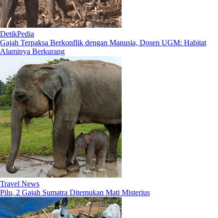
DetikPedia
Gajah Terpaksa Berkonflik dengan Manusia, Dosen UGM: Habitat
Alaminya Berkurang
Travel News
Pilu, 2 Gajah Sumatra Ditemukan Mati Misterius