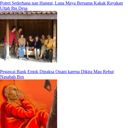
Potret Sederhana nan Hangat, Luna Maya Bersama Kakak Rayakan
Ultah Ibu Desa
Pegawai Bank Emok Dipaksa Onani karena Dikira Mau Rebut
Nasabah Bos