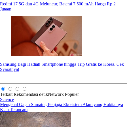
Redmi 17 5G dan 4G Meluncur, Baterai 7.500 mAh Harga Rp 2
Jutaan
Samsung Bagi Hadiah Smartphone hingga Trip Gratis ke Korea, Cek
Syaratnya!
Terkait
Rekomendasi
detikNetwork
Populer
Science
Mengenal Gajah Sumatra, Penjaga Ekosistem Alam yang Habitatnya
Kian Terancam