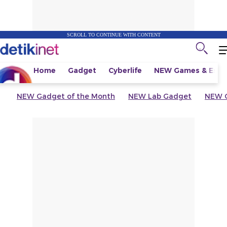
SCROLL TO CONTINUE WITH CONTENT
Home
Gadget
Cyberlife
NEW
Games & Espo
NEW
Gadget of the Month
NEW
Lab Gadget
NEW
G