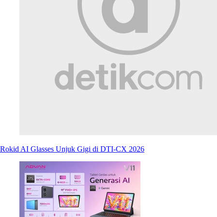
Rokid AI Glasses Unjuk Gigi di DTI-CX 2026