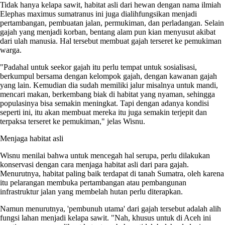
Tidak hanya kelapa sawit, habitat asli dari hewan dengan nama ilmiah
Elephas maximus sumatranus ini juga dialihfungsikan menjadi
pertambangan, pembuatan jalan, permukiman, dan perladangan. Selain
gajah yang menjadi korban, bentang alam pun kian menyusut akibat
dari ulah manusia. Hal tersebut membuat gajah terseret ke pemukiman
warga.
"Padahal untuk seekor gajah itu perlu tempat untuk sosialisasi,
berkumpul bersama dengan kelompok gajah, dengan kawanan gajah
yang lain. Kemudian dia sudah memiliki jalur misalnya untuk mandi,
mencari makan, berkembang biak di habitat yang nyaman, sehingga
populasinya bisa semakin meningkat. Tapi dengan adanya kondisi
seperti ini, itu akan membuat mereka itu juga semakin terjepit dan
terpaksa terseret ke pemukiman," jelas Wisnu.
Menjaga habitat asli
Wisnu menilai bahwa untuk mencegah hal serupa, perlu dilakukan
konservasi dengan cara menjaga habitat asli dari para gajah.
Menurutnya, habitat paling baik terdapat di tanah Sumatra, oleh karena
itu pelarangan membuka pertambangan atau pembangunan
infrastruktur jalan yang membelah hutan perlu diterapkan.
Namun menurutnya, 'pembunuh utama' dari gajah tersebut adalah alih
fungsi lahan menjadi kelapa sawit. "Nah, khusus untuk di Aceh ini