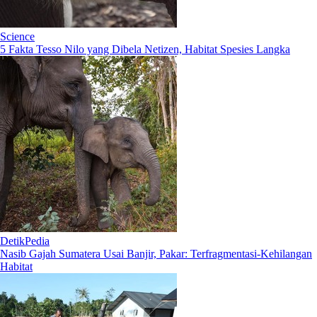
Science
5 Fakta Tesso Nilo yang Dibela Netizen, Habitat Spesies Langka
DetikPedia
Nasib Gajah Sumatera Usai Banjir, Pakar: Terfragmentasi-Kehilangan
Habitat