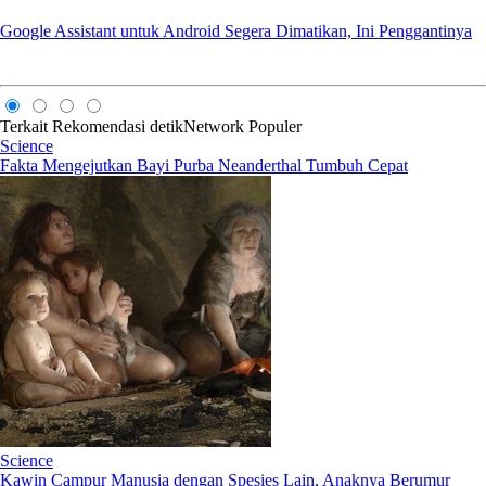
Google Assistant untuk Android Segera Dimatikan, Ini Penggantinya
Terkait
Rekomendasi
detikNetwork
Populer
Science
Fakta Mengejutkan Bayi Purba Neanderthal Tumbuh Cepat
Science
Kawin Campur Manusia dengan Spesies Lain, Anaknya Berumur