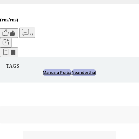
(rns/rns)
0
TAGS
Manusia Purba
Neanderthal