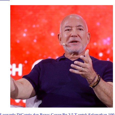
Leonardo DiCaprio dan Bezos Guyur Rp 3,5 T untuk Selamatkan 100