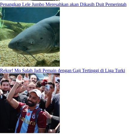
Penangkap Lele Jumbo Meresahkan akan Dikasih Duit Pemerintah
Rekor! Mo Salah Jadi Pemain dengan Gaji Tertinggi di Liga Turki