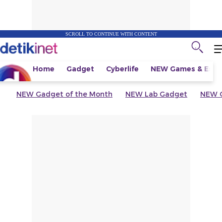
SCROLL TO CONTINUE WITH CONTENT
Home
Gadget
Cyberlife
NEW
Games & Espo
NEW
Gadget of the Month
NEW
Lab Gadget
NEW
G